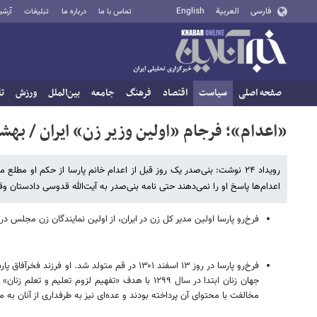
فارسی
العربية
English
تماس با ما
درباره ما
تبلیغات
آرشی
صفحه اصلی
سیاست
اقتصاد
فرهنگ
جامعه
بین‌الملل
ورزش
تا
«اعدام»؛ فرجام «اولین وزیر زن» ایران / بهشت
رویداد ۲۴ نوشت: بنی‌صدر یک روز قبل از اعدام خانم پارسا از حکم او مطل
اعدام‌ها پاسخ او را نمی‌دهند حتی نامه بنی‌صدر به آیت‌الله قدوسی دادستان وق
فرخ‌رو پارسا اولین مدیر کل زن در ایران، از اولین نمایندگان زن مجلس در ایران و اولین وزیر زن ایرانی 
فرخ‌رو پارسا در روز ۱۳ اسفند ۱۳۰۱ در قم متو
مخالفت با محتوای آن پرداخته بودند و عده‌ای نیز به طرفداری از آنان به 