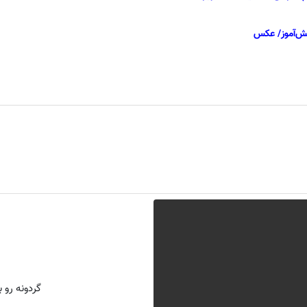
انش‌آموز/ عکس
گردونه رو بچرخون و PS5 و