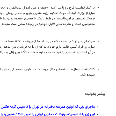
در کیفرخواست فرخ رو پارسا آمده: «حیف و میل اموال بیت‌المال و ای
مبارز از وزارت فرهنگ جهت تحکیم رژیم منفور پهلوی و سخنرانی‌های م
فرهنگ استعماری امپریالیسم و روابط نزدیک با نصیری معدوم و روابط نام
معترضین است و نظر به سایر دلایل موجود در پرونده محرز است متهمه م
سرانجام پس از 
ندارم و اگر از کسی طلب دارم خود داند که آن را به فرزندان من بدهد.
در آن است به همسرم بدهید که به دخترم بدهد. دادگاه بین زنان و مردان تف
گفته شده غسال‌ها از شستن جنازه پارسا که به عنوان مفسد فی‌الارض اعد
سپرده شد.
بیشتر بخوانید:
ماجرای زنی که اولین مدرسه دخترانه در تهران را تاسیس کرد/ عکس
این زن با «ناموس»سرنوشت دختران ایرانی را تغییر داد! / «طوبی» را