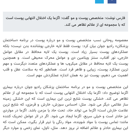
فارس نوشت: متخصص پوست و مو گفت: اگزما یک اختلال التهابی پوست است
که با مجموعه ای از علائم تظاهر می کند.
معصومه روحانی نسب متخصص پوست و مو درباره پوست در برنامه «ساختمان
پزشکان» رادیو جوان بیان کرد: پوست فقط لایه خارجی پوشاننده بدن نیست؛ بلکه
عملکردهای پوست بسیار زیاد است. پوست یک لایه محافظ در مقابل عوامل
خارجی، نور آفتاب، سنتز ویتامین دی و عوامل محرک محیطی است. و همچنین
پوست یک لایه محافظ در مقابل میکروب ها و عملکردهای متعدد دیگرست و مهم
ترین عملکرد پوست، زیبایی و ظاهر فرد است. همانطور که به سلامت عقل و قلب
اهمیت می دهیم، پوست نیز به همان اندازه عملکردش مهم است.
این متخصص پوست و مو در برنامه ساختمان پزشکان رادیو جوان درباره بیماری
اگزما توضیح داد: اگزما یک اختلال التهابی پوست است که با مجموعه ای از علائم
تظاهر می کند. خشکی پوست شایع ترین این بیماری است که این خشکی زمینه
ساز علائمی دیگر می شود. مثل: احساس سوزش، خارش و قرمزی، که شایع ترین
علامت خارش است؛ اگزما می تواند حاد، تحت حاد یا مزمن باشد. اگزما در مواردی
نیز حادتر است و خیلی سریع، اگزما ایجاد می شود. اگر در اثر عوامل تحریک کننده
مانند؛ تماس پوست با مواد شوینده، مواد رنگی یا تینر قرار بگیرد، ممکن است که
این بیماری حادتر و علائم اضافه تر بروز دهد. مثل، تاول، نمای زخمی و موارد دیگر