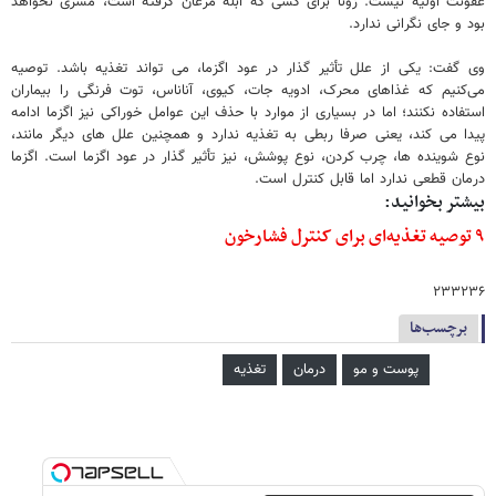
عفونت اولیه نیست. زونا برای کسی که آبله مرغان گرفته است، مسری نخواهد
بود و جای نگرانی ندارد.
وی گفت: یکی از علل تأثیر گذار در عود اگزما، می تواند تغذیه باشد. توصیه
می‌کنیم که غذاهای محرک، ادویه جات، کیوی، آناناس، توت فرنگی را بیماران
استفاده نکنند؛ اما در بسیاری از موارد با حذف این عوامل خوراکی نیز اگزما ادامه
پیدا می کند، یعنی صرفا ربطی به تغذیه ندارد و همچنین علل های دیگر مانند،
نوع شوینده ها، چرب کردن، نوع پوشش، نیز تأثیر گذار در عود اگزما است. اگزما
درمان قطعی ندارد اما قابل کنترل است.
بیشتر بخوانید:
۹ توصیه‌ تغذیه‌ای برای کنترل فشارخون
۲۳۳۲۳۶
برچسب‌ها
پوست و مو
درمان
تغذیه