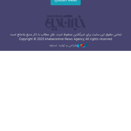
نسخه دسکتاپ
تمامی حقوق این سایت برای خبرآنلاین محفوظ است. نقل مطالب با ذکر منبع بلامانع است.
Copyright © 2025 khabaronline News Agancy, All rights reserved
طراحی و تولید: نستوه