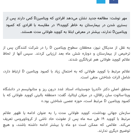
مهر نوشت: مطالعه جدید نشان می‌دهد افرادی که ویتامینD کمی دارند پس از
بستری شدن در بیمارستان به خاطر کووید۱۹ در مقایسه با افرادی که کمبود
ویتامینD ندارند، بیشتر در معرض ابتلا به کووید طولانی مدت هستند.
به نقل از مدیکال نیوز، محققان سطوح ویتامین D را در شرکت کنندگان پس از
ترخیص از بیمارستان و دوباره شش ماه بعد ارزیابی کردند. سپس آنها از لحاظ
علائم کووید طولانی هم غربالگری شدند.
علائم مرتبط با کووید طولانی که به احتمال زیاد با کمبود ویتامین D ارتباط دارد،
شامل اثرات شناختی منفی است.
محقق اصلی دکتر «آندریا جوستینا»، استاد غدد درون ریز و متابولیسم در دانشگاه
ویتا-سالوت سان رافائل، در میلان ایتالیا، گفت: «منطقه بالینی کووید طولانی که با
کمبود ویتامین D مرتبط است، حوزه عصبی شناختی بود.»
سازمان جهانی بهداشت، کووید طولانی مدت را به عنوان ادامه یا ظهور علائم
مرتبط با کووید ۱۹ طی سه ماه پس از عفونت حاد ناشی از کروناویروس تعریف
می‌کند. علائمی که ممکن است دو ماه یا بیشتر ادامه داشته باشند، و هیچ
توضیح دیگری ندارند.