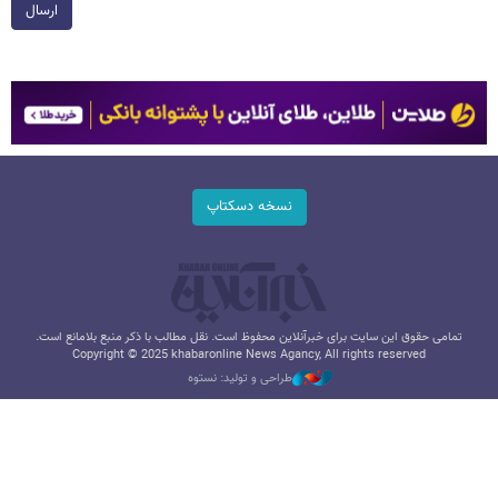
ارسال
نسخه دسکتاپ
تمامی حقوق این سایت برای خبرآنلاین محفوظ است. نقل مطالب با ذکر منبع بلامانع است.
Copyright © 2025 khabaronline News Agancy, All rights reserved
طراحی و تولید: نستوه