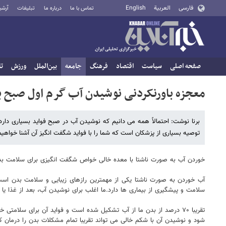
فارسی
العربية
English
تماس با ما
درباره ما
تبلیغات
آرشی
صفحه اصلی
سیاست
اقتصاد
فرهنگ
جامعه
بین‌الملل
ورزش
تا
معجزه باورنکردنی نوشیدن آب گرم اول صبح ب
برنا نوشت: احتمالاً همه می دانیم که نوشیدن آب در صبح فواید بسیاری دارد. ا
توصیه بسیاری از پزشکان است که شما را با فواید شگفت انگیز آن آشنا خواهیم
خوردن آب به صورت ناشتا با معده خالی خواص شگفت انگیزی برای سلامت بدن و 
آب خوردن به صورت ناشتا یکی از مهمترین رازهای زیبایی و سلامت بدن است 
سلامت و پیشگیری از بیماری ها دارد.ما اغلب برای نوشیدن آب، بعد از غذا یا
تقریبا ۷۰ درصد از بدن ما از آب تشکیل شده است و فواید آن برای س
شود و نوشیدن آن با شکم خالی می تواند تقریبا تمام مشکلات بدن را درمان کند. در ادامه این بخش از سلامت ن