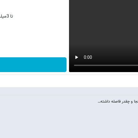
تا 3میلیارد وام سرمایه در گردش فروشندگان
کجا و چقدر فاصله داشته…