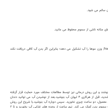
ن سالم می شود.
ای مثانه ناشی از سموم محفوظ می مانید.
خواص آب برای پوست و مو ثابت شده است و به خصوص به صورت ناشتا برای موها بسیار مفید است پس نوشیدن مقداری آب باعث تغذیه موها می شود. &frac۱۴; وزن موها را آب تشکیل می دهد؛ بنابراین اگر بدن آب کافی دریافت نکند
ی نوشند و این روش درمانی نیز توسط مطالعات مختلف مورد حمایت قرار گرفته
است. در اینجا یک برنامه آموزشی مناسب در مورد این که چگونه می توانید از روش آب درمانی پیروی کنید، آورده شده است. به محض اینکه صبح از خواب بیدار شدید، قبل از هرکاری ۴ لیوان آب بنوشید.بعد از نوشیدن آب می توانید دندان
حانه بخورید ، بعد از وعده های غذایی معمول، دو ساعت چیزی نخورید. سپس دوباره آب بنوشید.با شروع این روش
آب درمانی ولرم، حداکثر فایده را به دست خواهد آورد. همچنین می توانید عصاره لیمو را به آب ولرم اضافه کنید و آن را با شکم خالی بنوشید. این کار به تصفیه سموم بدن کمک می کند. نیم ساعت از وعده های غذایی آب بخورید و تا ۲