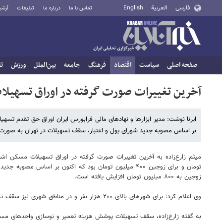
فارسی
العربية
English
تماس با ما
درباره ما
تبلیغات
آرشی
صفحه اصلی
سیاست
اقتصاد
فرهنگ
جامعه
بین‌الملل
ورزش
تا
آخرین تغییرات صورت گرفته در اوراق تسهیل
ایرنا نوشت: مدیر ابزارها و نهادهای مالی فرابورس ایران اوراق حق تقدم ت
بر اساس مصوبه جدید شورای پول و اعتبار، سقف تسهیلات در تهران به صورت انفرادی به ۴۰۰ میلیون تومان و برای زوجین به ۸۰۰ میلیون توما
زوجین به ۸۰۰ میلیون تومان افزایش یافته است.
وی اعلام کرد: برای شهرهای بالای ۲۰۰ هزار نفر و در مناطق شهری نیز سقف تسهیلات خرید و ساخت مسکن از محل گواهی حق تقدم نسبت به گذشته تا ۲ برابر افزایش یافت.
به گفته زارع‌زاده، سقف تسهیلات پوشش هزینه تعمیر و نوسازی واحدهای مسکونی (جعاله) نیز که پیش از این ۸۰ میلیون 