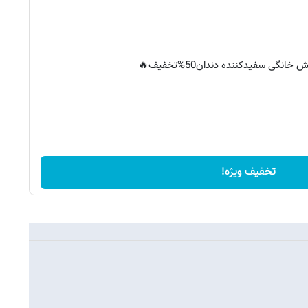
خانگی سفیدکننده دندان50%تخفیف🔥
تخفیف ویژه!