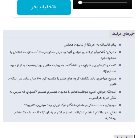
باتخفیف بخر
خبرهای مرتبط
پیام قالیباف به آمریکا از تریبون مجلس
خانیکی: گفت‌وگو در فضای هراس آلود و نابرابر ممکن نیست /مصدق مخالفانش را
محدود نکرد
تاخت و تاز «نیروی اخراج» در دانشگاه‌ها به روایت جلایی پور /وضعیت بدتر از دوره
احمدی‌نژاد…
مسیح مهاجری: باید تکلیف گروه های فشار را یکسره کرد /۴۰ سال نباید سر اینکه با
فلان…
آیت‌الله جوادی آملی: موفقیت‌هایم را مدیون همسرم هستم /کشوری که سرش به
تنش بیرزد هرکسی…
موجودی حساب بانکی رضاخان هنگام ترک ایران چند میلیون دلار بود؟
دفاع بد زیباکلام از فیلم اعترافات اجباری اش در زندان /۴ نکته درباره یک فیلم
پرحاشیه