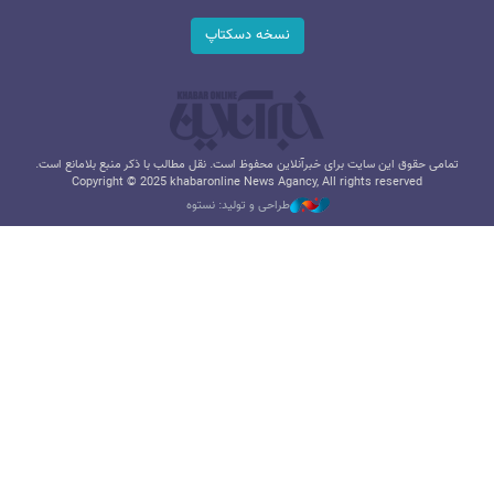
نسخه دسکتاپ
تمامی حقوق این سایت برای خبرآنلاین محفوظ است. نقل مطالب با ذکر منبع بلامانع است.
Copyright © 2025 khabaronline News Agancy, All rights reserved
طراحی و تولید: نستوه