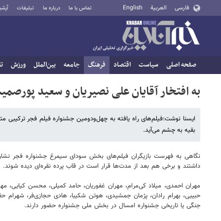
فارسی
العربية
English
تماس با ما
درباره ما
تبلیغات
آرشی
صفحه اصلی
سیاست
اقتصاد
فرهنگ
جامعه
بین‌الملل
ورزش
تا
به افتخار آقایان علی نصیریان و سعید پورصمی
ایسنا نوشت:فیلم‌های راه یافته به چهل‌ودومین جشنواره فیلم فجر ترکیبی متنوع
بقیه به چشم می‌آید.
نگاهی به فهرست بازیگران فیلم‌های بخش سودای سیمرغ جشنواره فجر نشان از
داشتند و برخی هم بعد از مدت‌ها قرار است در قاب پرده نقره‌ای دیده شوند.
مهران احمدی، میلاد کی‌مرام، مهران غفوریان، حامد کمیلی، محسن کیایی، مهد
حبیبی، بهرام رادان، پژمان جمشیدی، هوتن شکیبا، هادی حجازی‌فر، شهرام حقیق
جنگی یا تاریخی جشنواره امسال در بخش ملی جشنواره حضور دارند.