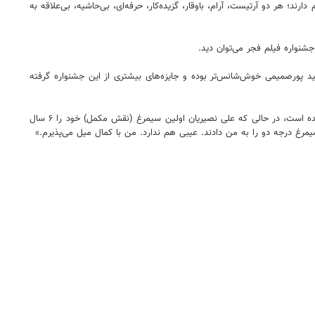
د؛ هر دو آرتیست، آرام، باوقار، گزیده‌کار، حرفه‌ای، بی‌حاشیه، بی‌علاقه به
ید پورصمیمی خوش‌شانس‌تر بوده و جایزه‌های بیشتری از این جشنواره گرفته
او سه سیمرغ جشنواره فیلم فجر را برای فیلم‌های «ناخدا خورشید»، «تحفه‌ها» و «پرده آخر» به عنوان بهترین بازیگر نقش مکمل گرفته و چند بار دیگر هم نامزد شده است، در حالی که علی نصیریان اولین سیمرغ (نقش مکمل) خود را ۶ سال