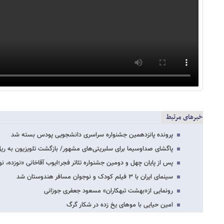
خبرهای مرتبط
پرونده پانزدهمین جشنواره سراسری دانشجویی پودس بسته شد
پاگشای صداوسیما برای سلبریتی‌های مشهور/ بازگشت تلویزیون به ری
پس از پایان چهل و دومین جشنواره تئاتر فجر؛ایوب آقاخانی «نوزده، نود 
سینمای ایران با ۳ فیلم کودک و نوجوان مسافر هندوستان شد
رونمایی از«بهشت تبهکاران» مسعود جعفری جوزانی
امین حیایی با موهای یخ زده در شکار گرگ