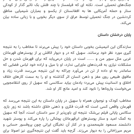
جنگ‌های تحمیلی است. نکته ای که فیلمساز با چند فلش بک تاثیر گذار از کودکی
ستار و حمله آمریکایی ها به افغانستان از یکسو و بمباران شیمیایی مناطق
کردنشین در جنگ تحمیلی توسط عراق از سوی دیگر بخوبی و با زبانی ساده بیان
می‌کند.
پایان درخشان داستان
سازندگان این انیمیشن بخوبی داستان خود را پیش می‌برند تا مخاطب را به نتیجه
گیری مورد نظر خود برسانند. سهیل که در و دیوار اتاقش پر از پوسترهای قهرمانان
غربی مثل سوپر من و ...... است در پایان درمی‌یابد که برای قهرمان شدن و حل
مشکلات نیازی به قدرت‌های ماورایی ندارد، او با میل و اراده خود لباس فضایی که
ساماندر به او داده از تن در می‌آورد چراکه به این نتیجه می‌رسد قدرت زیاد و
مافوق طبیعی روی مغز و ذهن انسان اثر گذاشته و او را به سمت کارهای خلاف
اخلاق و انسانیت پیش می‌برد؛ یادمان بیاید سکانسی که سهیل از روی انتقامجویی
می‌خواست واروناها را نابود کند و امید مانع کار او شد.
مخاطب کودک و نوجوان همراه با سهیل در پایان داستان به این نتیجه می‌رسد که
قهرمان واقعی کسی است که قدرت فکری و ذهنی خلاق داشته باشد نه زورِ بازو.
سکانس پایانی فیلم بی‌شک نتیجه ای باورپذیر از سیر داستان است، آنجا که سهیل
به کمک امید و ستار پوسترهای ابرقهرمانان پوشالی را پاره می‌کند و پوستر شهید
دانشمند مسعود علیمحمدی و در کنار آن نخبگان ایرانی چون پروفسور حسابی و
مریم میرزاخانی را به دیوار می‌زند. گرچه باید گفت این نتیجه‌گیری نیز اصولا برای