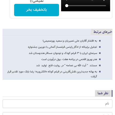
نمیکنی!)
باتخفیف بخر
خبرهای مرتبط
به افتخار آقایان علی نصیریان و سعید پورصمیمی!
تجلیل برلیناله از ادگار رایتس فیلمساز آلمانی با دوربین جشنواره
سینمای ایران با ۳ فیلم کودک و نوجوان مسافر هندوستان شد
هنر بهروز افخمی در برنامه هفت ،پول درآوردن است
مستند " آیت الله بی عمامه " در روایت فتح تولید شد
به بهانه جدیدترین نقش‌آفرینی در فیلم کوتاه «الکترون»؛ رضا بابک مورد تقدیر قرار
گرفت
نظر شما