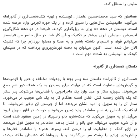
مثبتی را منتقل کند.
همانطور که سید محمدحسین علمدار ـ نویسنده و تهیه کننده«مسافری از گانوراما»
می‌گوید: «انیمیشن سال‌هایی را سپری کرده و از یک حوزه تجربی وارد عرصه شده
است. دوستان در دهه ۸۰ برای ما ریل‌گذاری کردند. طبیعتا در دو دهه شکل‌گیری
انیمیشن سینمایی ایران بیشتر بر تکنیک و فن کار شد. در حال حاضر منِ فیلمساز
می‌توانم قوام و انسجام داشته باشم و به معنا و محتوا بپردازم چرا که تکنیک
الان حل شده است. اکنون می‌توان به بحث قهرمان‌پروری پرداخت که در سینمای
کودک و انیمیشن به شدت مهم است.»
داستان «مسافری از گانورا»
«مسافری از گانوراما» داستان سه پسر بچه با روحیات مختلف و حتی با قومیت‌ها
و گویش‌های متفاوت است که در نهایت برای رسیدن به یک هدف دور هم جمع
می‌شوند. سهیل، ستار و امید وارد یک ماجراجویی با فضایی‌ها می‌شوند. پدر ستار
که یک پاکبان زحمت کش افغان است هنگام کار به یک شی عجیب بر می‌خورد.
ستار آن را به سهیل و امید نشان می‌دهد اما از چیستی آن باخبر نمی‌شوند. تا
اینکه یک فضایی به اسم ساماندر وارد زمین می‌شود و درست در اتاق سهیل فرود
می‌آید. او به سهیل می‌گوید که ملکه‌شان، بانو راسپینا، در زمین مفقود شده است
و آن شیء عجیب می‌تواند جای بانو را نشان بدهد. ساماندر به سهیل قول می‌دهد
در ازای کمک او معلولیت او را درمان کند. پسرها همراه با ساماندر خطرها و
چالش‌های زیادی را پشت سر می‌گذارند و با واروناها که دشمنان ملکه بودند،