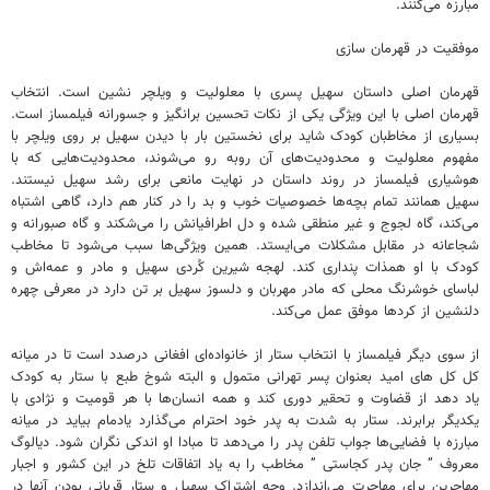
مبارزه می‌کنند.
موفقیت در قهرمان سازی
قهرمان اصلی داستان سهیل پسری با معلولیت و ویلچر نشین است. انتخاب
قهرمان اصلی با این ویژگی یکی از نکات تحسین برانگیز و جسورانه فیلمساز است.
بسیاری از مخاطبان کودک شاید برای نخستین بار با دیدن سهیل بر روی ویلچر با
مفهوم معلولیت و محدودیت‌های آن روبه رو می‌شوند، محدودیت‌هایی که با
هوشیاری فیلمساز در روند داستان در نهایت مانعی برای رشد سهیل نیستند.
سهیل همانند تمام بچه‌ها خصوصیات خوب و بد را در کنار هم دارد، گاهی اشتباه
می‌کند، گاه لجوج و غیر منطقی شده و دل اطرافیانش را می‌شکند و گاه صبورانه و
شجاعانه در مقابل مشکلات می‌ایستد. همین ویژگی‌ها سبب می‌شود تا مخاطب
کودک با او همذات پنداری کند. لهجه شیرین کُردی سهیل و مادر و عمه‌اش و
لباسای خوشرنگ محلی که مادر مهربان و دلسوز سهیل بر تن دارد در معرفی چهره
دلنشین از کردها موفق عمل می‌کند.
از سوی دیگر فیلمساز با انتخاب ستار از خانواده‌ای افغانی درصدد است تا در میانه
کل کل های امید بعنوان پسر تهرانی متمول و البته شوخ طبع با ستار به کودک
یاد دهد از قضاوت و تحقیر دوری کند و همه انسان‌ها با هر قومیت و نژادی با
یکدیگر برابرند. ستار به شدت به پدر خود احترام می‌گذارد یادمام بیاید در میانه
مبارزه با فضایی‌ها جواب تلفن پدر را می‌دهد تا مبادا او اندکی نگران شود. دیالوگ
معروف ” جان پدر کجاستی ” مخاطب را به یاد اتفاقات تلخ در این کشور و اجبار
مهاجرین برای مهاجرت می‌اندازد. وجه اشتراک سهیل و ستار قربانی بودن آنها در