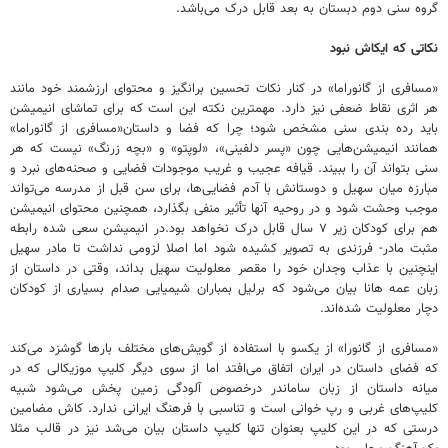
گروه سنی دوم دبستان به بعد قابل درک می‌باشد.
نکاتی که ایکاش نبود
«مسافری از گانوراما» در کنار نکات تحسین برانگیز و محتوای ارزشمند خود مانند
هر اثری نقاط ضعفی نیز دارد. مهمترین نکته این است که برای تماشای انیمیشن
باید رده بندی سنی مشخص شود؛ چرا که فضا و داستان«مسافری از گانوراما»
همانند انیمیشن‌هایی چون «پسر دلفینی»، «لوپتو» و «بچه زرنگ» نیست که هر
سنی بتواند آن را ببیند. قیافه عجیب و غریب موجودات فضایی و صحنه‌های نبرد و
مبارزه میان سهیل و دوستانش با آدم فضایی‌ها، برای سن قبل از مدرسه می‌تواند
موجب وحشت شود و در روحیه آنها تأثیر منفی بگذارد، همچنین محتوای انیمیشن
هم برای کودکان زیر ۷ سال قابل درک نخواهد بود.در انیمیشن سعی شده رابطه
مثبت مادر- فرزندی به تصویر کشیده شود اما اصلا لزومی نداشت تا مادر سهیل
اینچنین با عذاب وجدان خود را مقصر معلولیت سهیل بداند، وقتی در داستان از
زبان عمه هانا بیان می‌شود که برلیل بمباران شیمیایی صدام بسیاری از کودکان
دچار معلولیت شده‌اند.
«مسافری از گانورا» از یکسو با استفاده از گویش‌های مختلف بارها گوشزد می‌کند
که فضای داستان در ایران اتفاق می‌افتد اما از سوی دیگر کلیپ موزیکالی که در
میانه داستان از زبان ساماندر درخصوص آلودگی زمین پخش می‌شود شبیه
کلیپ‌های غربی و رپ خوانی است و تناسبی با فرهنگ ایرانی ندارد. کاش مضامین
درستی که در این کلیپ بعنوان تنها کلیپ داستان بیان می‌شد نیز در قالب مثلا