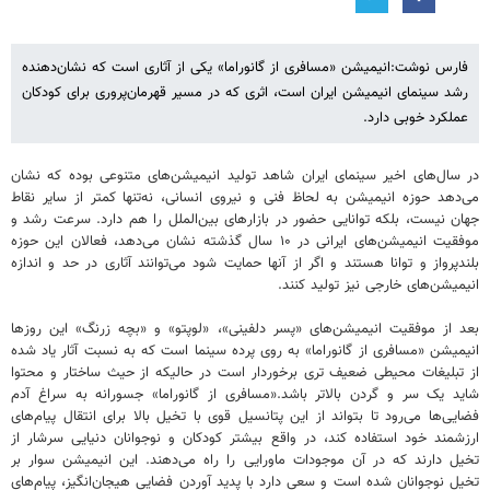
فارس نوشت:انیمیشن «مسافری از گانوراما» یکی از آثاری است که نشان‌دهنده
رشد سینمای انیمیشن ایران است، اثری که در مسیر قهرمان‌پروری برای کودکان
عملکرد خوبی دارد.
در سال‌های اخیر سینمای ایران شاهد تولید انیمیشن‌های متنوعی بوده که نشان
می‌دهد حوزه انیمیشن به لحاظ فنی و نیروی انسانی، نه‌تنها کمتر از سایر نقاط
جهان نیست، بلکه توانایی حضور در بازارهای بین‌الملل را هم دارد. سرعت رشد و
موفقیت انیمیشن‌های ایرانی در ۱۰ سال گذشته نشان می‌دهد، فعالان این حوزه
بلندپرواز و توانا هستند و اگر از آنها حمایت شود می‌توانند آثاری در حد و اندازه
انیمیشن‌های خارجی نیز تولید کنند.
بعد از موفقیت انیمیشن‌های «پسر دلفینی»، «لوپتو» و «بچه زرنگ» این روزها
انیمیشن «مسافری از گانوراما» به روی پرده سینما است که به نسبت آثار یاد شده
از تبلیغات محیطی ضعیف تری برخوردار است در حالیکه از حیث ساختار و محتوا
شاید یک سر و گردن بالاتر باشد.«مسافری از گانوراما» جسورانه به سراغ آدم
فضایی‌ها می‌رود تا بتواند از این پتانسیل قوی با تخیل بالا برای انتقال پیام‌های
ارزشمند خود استفاده کند، در واقع بیشتر کودکان و نوجوانان دنیایی سرشار از
تخیل دارند که در آن موجودات ماورایی را راه می‌دهند. این انیمیشن سوار بر
تخیل نوجوانان شده است و سعی دارد با پدید آوردن فضایی هیجان‌انگیز، پیام‌های