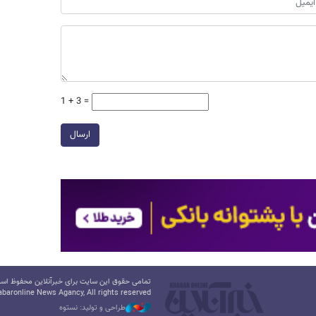
1 + 3 =
ارسال
تمامی حقوق این سایت برای خبرآنلاین محفوظ است.
baronline News Agancy, All rights reserved
طراحی و تولید: نستوه