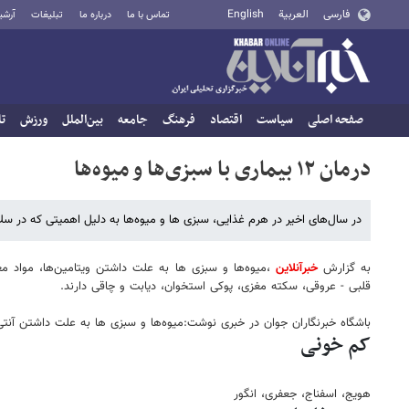
فارسی
العربية
English
تماس با ما
درباره ما
تبلیغات
آرشی
صفحه اصلی
سیاست
اقتصاد
فرهنگ
جامعه
بین‌الملل
ورزش
تا
درمان ١٢ بیماری‌ با سبزی‌ها و میوه‌ها
در سال‌های اخیر در هرم غذایی، سبزی ها و میوه‌ها به دلیل اهمیتی که در سلام
به گزارش
خبرآنلاین
،میوه‌ها و سبزی ها به علت داشتن ویتامین‌ها، مواد مع
قلبی - عروقی، سکته مغزی، پوکی استخوان، دیابت و چاقی دارند.
باشگاه خبرنگاران جوان در خبری نوشت:میوه‌ها و سبزی ها به علت داشتن آنتی
کم خونی
هویج، اسفناج، جعفری، انگور