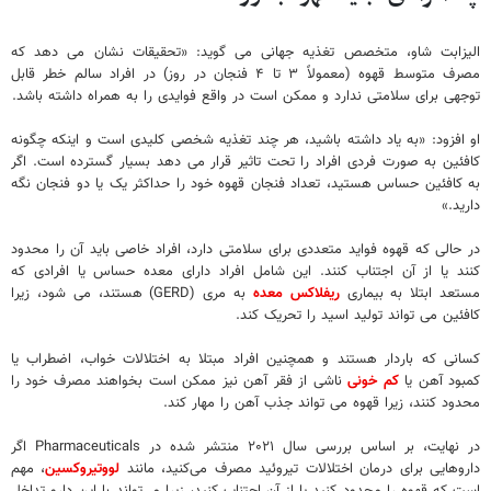
الیزابت شاو، متخصص تغذیه جهانی می گوید: «تحقیقات نشان می دهد که
مصرف متوسط قهوه (معمولاً ۳ تا ۴ فنجان در روز) در افراد سالم خطر قابل
توجهی برای سلامتی ندارد و ممکن است در واقع فوایدی را به همراه داشته باشد.
او افزود: «به یاد داشته باشید، هر چند تغذیه شخصی کلیدی است و اینکه چگونه
کافئین به صورت فردی افراد را تحت تاثیر قرار می دهد بسیار گسترده است. اگر
به کافئین حساس هستید، تعداد فنجان قهوه خود را حداکثر یک یا دو فنجان نگه
دارید.»
در حالی که قهوه فواید متعددی برای سلامتی دارد، افراد خاصی باید آن را محدود
کنند یا از آن اجتناب کنند. این شامل افراد دارای معده حساس یا افرادی که
مستعد ابتلا به بیماری
ریفلاکس معده
به مری (GERD) هستند، می شود، زیرا
کافئین می تواند تولید اسید را تحریک کند.
کسانی که باردار هستند و همچنین افراد مبتلا به اختلالات خواب، اضطراب یا
کمبود آهن یا
کم خونی
ناشی از فقر آهن نیز ممکن است بخواهند مصرف خود را
محدود کنند، زیرا قهوه می تواند جذب آهن را مهار کند.
در نهایت، بر اساس بررسی سال ۲۰۲۱ منتشر شده در Pharmaceuticals اگر
داروهایی برای درمان اختلالات تیروئید مصرف می‌کنید، مانند
لووتیروکسین
، مهم
است که قهوه را محدود کنید یا از آن اجتناب کنید، زیرا می‌تواند با این دارو تداخل