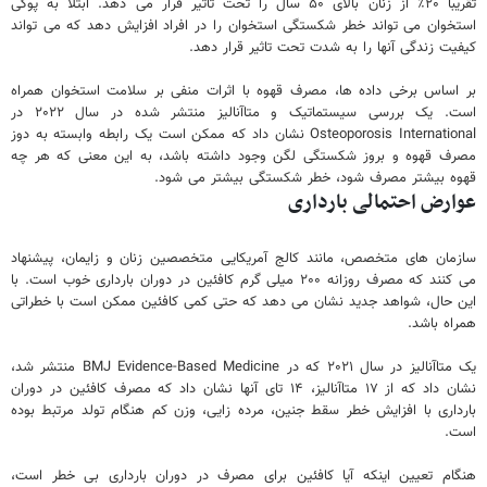
تقریباً ۲۰٪ از زنان بالای ۵۰ سال را تحت تأثیر قرار می دهد. ابتلا به پوکی
استخوان می تواند خطر شکستگی استخوان را در افراد افزایش دهد که می تواند
کیفیت زندگی آنها را به شدت تحت تاثیر قرار دهد.
بر اساس برخی داده ها، مصرف قهوه با اثرات منفی بر سلامت استخوان همراه
است. یک بررسی سیستماتیک و متاآنالیز منتشر شده در سال ۲۰۲۲ در
Osteoporosis International نشان داد که ممکن است یک رابطه وابسته به دوز
مصرف قهوه و بروز شکستگی لگن وجود داشته باشد، به این معنی که هر چه
قهوه بیشتر مصرف شود، خطر شکستگی بیشتر می شود.
عوارض احتمالی بارداری
سازمان های متخصص، مانند کالج آمریکایی متخصصین زنان و زایمان، پیشنهاد
می کنند که مصرف روزانه ۲۰۰ میلی گرم کافئین در دوران بارداری خوب است. با
این حال، شواهد جدید نشان می دهد که حتی کمی کافئین ممکن است با خطراتی
همراه باشد.
یک متاآنالیز در سال ۲۰۲۱ که در BMJ Evidence-Based Medicine منتشر شد،
نشان داد که از ۱۷ متاآنالیز، ۱۴ تای آنها نشان داد که مصرف کافئین در دوران
بارداری با افزایش خطر سقط جنین، مرده زایی، وزن کم هنگام تولد مرتبط بوده
است.
هنگام تعیین اینکه آیا کافئین برای مصرف در دوران بارداری بی خطر است،