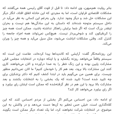
بنابر روایت هم‌میهن، وی ادامه داد: تا قبل از فوت آقای رئیسی همه می‌گفتند که
مشکلات اقتصادی فراوان است، اما به مجردی که این حادثه اتفاق افتاد، انگار دیگر
این مشکلات حل شد و دیگر وجود ندارد. ولی به‌رغم این کسانی به نظر می‌آید در
داخل سیستم متوجه شده‌اند که داستان به این سادگی‌ها هم نیست و بحران
اینقدر بزرگ است که اگر شما برایش راهکار نداشته باشید، ممکن است همه چیز
را کن‌فیکون کند و شوخی‌بردار نیست. هیچ‌کس نمی‌تواند همه اجزاء جامعه را
کنترل کند. وقتی مشکلات انباشت می‌شود، مثل سیل می‌آید و همه چیز را ویران
می‌کند.
این روزنامه‌نگار گفت: آرایشی که کاندیداها پیدا کرده‌اند، علامت این است که
سیستم واقعاً می‌خواهد روزنه بگشاید و یا اینکه دوباره در انتخابات مجلس قبلی
مشارکت پایین بوده و این زنگ خطر را به صدا درآورده و الان می‌خواهند کاری
کنند این مشارکت بالا برود، بعد هم کار را خودمان کنیم؟ ما الان نمی‌دانیم منظور
چیست. برای همین من می‌گویم باید در ابتدا کشف کنیم که دکتر پزشکیان برای
چه تایید شده است؟ تایید شده که یک بخشی را به انتخابات بکشند و بعد
مشارکت بالا برود یا این هم در نظر گرفته‌شده‎ که ممکن است ایشان رای بیاورد و
اگر رای بیاورد می‌خواهد کار کند؟
او ادامه داد: من احساس می‌کنم اگر بخشی از مردم احساس کنند که این
کلاه‌گذاری است، خیلی حس تحقیر به آن‌ها دست می‌دهد و در واکنش به این
موضوع، در انتخابات شرکت نخواهند کرد، اما یک تعداد دیگر ممکن است بگویند