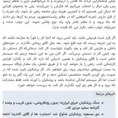
نوعی صحنه‌آرایی کردند که فلانی را دربیاورند و ما می‌خواهیم بازی را به‌هم بزنیم،
پس یکی دیگر را انتخاب می‌کنیم که فکرش را نمی‌کردند. ولی ما به‌عنوان افرادی
که دنبال این هستیم که با کمترین هزینه برای جامعه راهی باز شود، یک تجربه را
از قبل داریم. تجربه آدم‌هایی که در مقام ریاست‌جمهوری، مردم به آن‌ها رای دادند
که بالا بروند و با مقام بالاتر وارد یک نوع چالش شوند. این جواب نداده و
نمی‌تواند جواب دهد. تکرار این که فایده ندارد.
اگر قرار است فرمولی باشد، باید کسی برود که آنجا کار را فوراً به منازعه نکشد که
به این نتیجه برسند که باید فلج شود. بعد مثل آقای روحانی نگذارند در حوزه‌های
داخلی و خارجی کار کند و بعد بگویند نتوانست کار کند؛ درحالی‌که اگر دستش باز
بود خیلی کار از دستش برمی‌آمد. اگر الان من به این نتیجه برسم که سیستم
حاضر است با آقای پزشکیان با همین ادبیاتی که دارد کار کند و نگذارد افرادی
کارشکنی کنند، راهی را باز خواهد کرد تا از طریق تعامل، یک مقدار پایگاه سیستم
به سمت نیروهای میانه‌روتر برود، رای خواهم داد. اگر پزشکیان تایید شده که در
صورت رای آوردن کابینه متخصص تشکیل دهد و کار کند، این یک گام رو به جلو
است، اما اگر سیستم آمادگی نداشته باشد و پزشکیان را آورده باشد فقط مشارکت
بالا برود و یا اگر هم رای آورد نگذارند کار کند، به بن‌بست خواهد خورد.
خبرهای مرتبط
جنگ پزشکیان «برای ایران»؛ بدون رؤیافروشی، بدون فریب و وعده /
کارنامه سفید مردی که…
دور مسعود پزشکیان شلوغ شد /حمایت ها از آقای کاندیدا ادامه