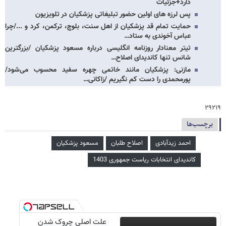
دارد+جزئیات
پس لرزه های اولین حضور تبلیغاتی پزشکیان در تلویزیون
حمایت تمام قد پزشکیان از اهل سنت، بلوچ، ترکمن، کرد و .../چرا
عباس آخوندی به ستاد…
تیتر معنادار روزنامه انگلیسی درباره مسعود پزشکیان /بزرگترین
شانس تنها کاندیدای اصلاح…
مازنی: پزشکیان مانند خاتمی چهره سفید محسوب می‌شود/
پورمحمدی را دست کم نگیریم /زاکانی…
۲۹۲۱۹
برچسب‌ها
احمد زیدآبادی
اصلاح طلبان
مسعود پزشکیان
کاندیدای انتخابات ریاست جمهوری 1403
علت اصلی چروک شدن