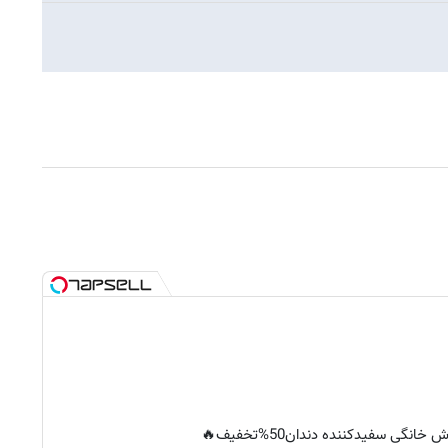
خانگی سفیدکننده دندان50%تخفیف🔥