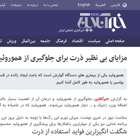
فارسی
العربية
English
تماس با ما
درباره ما
تبلیغات
آرشی
صفحه اصلی
سیاست
اقتصاد
فرهنگ
جامعه
بین‌الملل
ورزش
تا
مزایای بی نظیر ذرت برای جلوگیری از هموروئی
هموروئید یکی از بیماری های دستگاه گوارش است که باعث ایجاد زائده در قسم
بواسیر یا هموروئید به طور کامل آشنا کنیم.
به گزارش
خبرآنلاین
،جلوگیری از هموروئید و درمان آن از اهمیت بسیار بالای
اضافه وزن، ژنتیک و … دچار هموروئید می‌شوند. هموروئید که در عامیانه به 
سلامت نیوز در خبری نوشت: میزان تورم این رگ‌ها با توجه به دلیل بروز این 
برنامه غذایی نیز یکی از موثرترین راهکارها برای پیشگیری از هموروئید محسو
شگفت انگیزترین فواید استفاده از ذرت