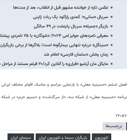
عکس تازه از خواننده مشهور قبل از انقلاب، بعد از مدت‌ها
سریال «سانی»؛ کمدی رازآلود یک ربات ژاپنی
بازیگر «جمیله» سریال پایتخت در ۴۹ سالگی
معرفی نامزدهای جوایز امی ۲۰۲۴/ «شوگان» با ۲۵ نامزدی پیشتاز شد
«سینگل» درباره تنهایی بیمارگونه است/ بلاگرها از برخی بازیگران 
زمان پخش «سلمان فارسی» اعلام شد
مایکل مان آرشیو «فراری» را آنلاین کرد/۲۰ فیلم مستند از مراحل ساخت
فصل ششم «حسینیه معلی» با بازنمایی مراسم و مناسک اقوام مختلف ایرانی و
برنامه «حسینیه معلی» از شبکه سه، «از سرگذشت» و «نسیم حرم» در شبکه نس
۲۲۰۵۷
برچسب‌ها
تلویزیون
بازیگران سینما و تلویزیون ایران
سینمای ایران