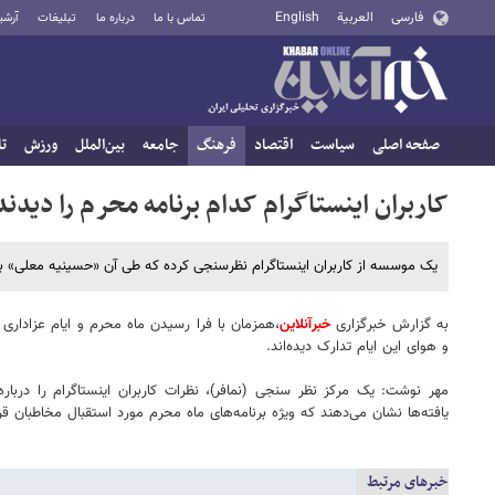
فارسی
العربية
English
تماس با ما
درباره ما
تبلیغات
آرشی
صفحه اصلی
سیاست
اقتصاد
فرهنگ
جامعه
بین‌الملل
ورزش
تا
کاربران اینستاگرام کدام برنامه‌ محرم را دی
یک موسسه از کاربران اینستاگرام نظرسنجی کرده که طی آن «حسینیه معلی» 
به گزارش خبرگزاری
خبرآنلاین
،همزمان با فرا رسیدن ماه محرم و ایام عزاداری
و هوای این ایام تدارک دیده‌اند.
مهر نوشت: یک مرکز نظر سنجی (نمافر)، نظرات کاربران اینستاگرام را درب
یافته‌ها نشان می‌دهند که ویژه برنامه‌های ماه محرم مورد استقبال مخاطبان قرار
خبرهای مرتبط