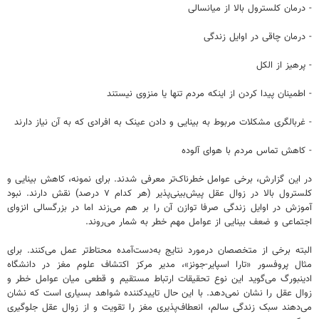
- درمان کلسترول بالا از میانسالی
- درمان چاقی در اوایل زندگی
- پرهیز از الکل
- اطمینان پیدا کردن از اینکه مردم تنها یا منزوی نیستند
- غربالگری مشکلات مربوط به بینایی و دادن عینک به افرادی که به آن نیاز دارند
- کاهش تماس مردم با هوای آلوده
در این گزارش، برخی عوامل خطرناک‌تر معرفی شدند. برای نمونه، کاهش بینایی و
کلسترول بالا در زوال عقل پیش‌بینی‌پذیر (هر کدام ۷ درصد) نقش دارند. نبود
آموزش در اوایل زندگی صرفا توازن آن را بر هم می‌زند اما در بزرگسالی انزوای
اجتماعی و ضعف بینایی از عوامل مهم خطر به شمار می‌روند.
البته برخی از متخصصان درمورد نتایج به‌دست‌آمده محتاط‌تر عمل می‌کنند. برای
مثال پروفسور «تارا اسپایر-جونز»، مدیر مرکز اکتشاف علوم مغز در دانشگاه
ادینبورگ می‌گوید این نوع تحقیقات ارتباط مستقیم و قطعی میان عوامل خطر و
زوال عقل را نشان نمی‌دهد. با این حال تاییدکننده شواهد بسیاری است که نشان
می‌دهند سبک زندگی سالم، انعطاف‌پذیری مغز را تقویت و از زوال عقل جلوگیری