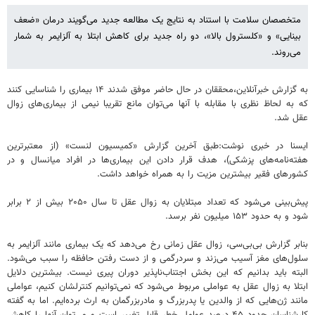
متخصصان سلامت با استناد به نتایج یک مطالعه جدید می‌گویند درمان «ضعف
بینایی» و «کلسترول بالا»، دو راه جدید برای کاهش ابتلا به آلزایمر به شمار
می‌روند.
به گزارش خبرآنلاین،محققان در حال حاضر موفق شدند ۱۴ بیماری را شناسایی کنند
که به‌ لحاظ نظری با مقابله با آنها می‌توان مانع تقریبا نیمی از بیماری‌های زوال
عقل شد.
ایسنا در خبری نوشت:طبق آخرین گزارش «کمیسیون لنست» (از معتبرترین
هفته‌نامه‌های پزشکی)، هدف قرار دادن این بیماری‌ها در افراد میانسال و در
کشورهای فقیر بیشترین مزیت را به همراه خواهد داشت.
پیش‌بینی‌ می‌شود که تعداد مبتلایان به زوال عقل تا سال ۲۰۵۰ بیش از ۲ برابر
شود و به حدود ۱۵۳ میلیون نفر برسد.
بنابر گزارش بی‌بی‌سی، زوال عقل زمانی رخ می‌دهد که یک بیماری مانند آلزایمر به
سلول‌های مغز آسیب می‌زند و سردرگمی و از دست رفتن حافظه را سبب می‌شود.
البته باید بدانیم که این‌ بخش اجتناب‌ناپذیر دوران پیری نیست. بیشترین دلایل
ابتلا به زوال عقل به عواملی مربوط می‌شود که نمی‌توانیم کنترلشان کنیم، عواملی
مانند ژن‌هایی که از والدین یا پدربزرگ و مادربزرگمان به ارث برده‌ایم. اما به گفته
کارشناسان حدود ۴۵ درصد عوامل خطر قابل تغییر است و می‌توان آنها را کاهش