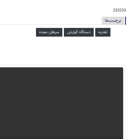
233233
برچسب‌ها
تغذیه
دستگاه گوارش
سرطان معده