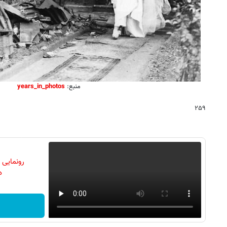
منبع:
years_in_photos
۲۵۹
رونمایی
دن