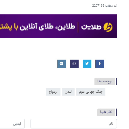
کد مطلب
2207135
برچسب‌ها
جنگ جهانی دوم
لندن
ازدواج
نظر شما