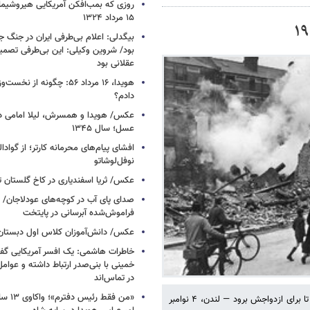
روزی که بمب‌افکن آمریکایی هیروشیما 
۱۵ مرداد ۱۳۲۴
بیگدلی: اعلام بی‌طرفی ایران در جنگ ج
بود/ شروین وکیلی: این بی‌طرفی تصم
عقلانی بود
هویدا، ۱۶ مرداد ۵۶: چگونه از 
دادم؟
عکس/ هویدا و همسرش، لیلا امامی در 
عسل؛ سال ۱۳۴۵
افشای پیام‌های محرمانه کارتر؛ از گوادال
نوفل‌لوشاتو
عکس/ ثریا اسفندیاری در کاخ گلستان تهرا
صدای پای آب در کوچه‌های عودلاجان/
فراموش‌شده آبرسانی در پایتخت
عکس/ دانش‌آموزان کلاس اول دبستان؛ ده
خاطرات هاشمی: یک افسر آمریکایی‌ گ
خمینی با بنی‌صدر ارتباط داشته و عوامل‌
در تماس‌اند
«من فقط رئ
عروسی را تماشا می‌کنید که خانه‌اش را که به‌تازگی بمباران شده ترک می‌کند تا برای ازدواجش برود — لندن، ۴ نوامبر