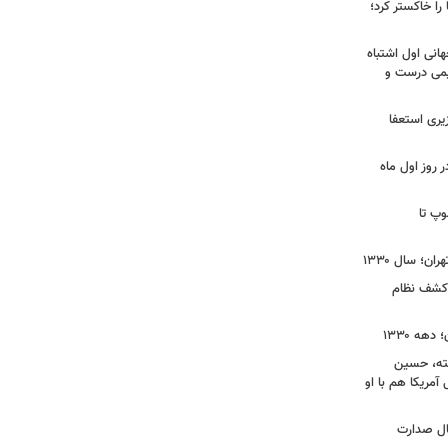
را خاکستر کرد؛
هانی اول اشتباه
یمی درست و
نخست‌وزیری استعفا
روز اول ماه
وپ تا
ن؛ سال ۱۳۳۰
 کشف نظام
ه ۱۳۳۰
فته، حسین
 آمریکا هم با او
یس دفترم»؛ واکاوی ۱۳ سال صدارت