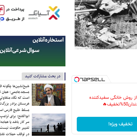
در بحث مشارکت کنید
شیخ‌نشین‌ها چگونه فک
مسجدجامعی: عمان تن
 از روش خانگی سفیدکننده
است که نگاه متفاوتی 
عربستان برادر بزرگ‌
دان50%تخفیف🔥
مسلط خلیج فارس ا
ابوالفتح: برای ترامپ
سر کار باشد یا عمامه/
تخفیف ویژه!
تغییر حکومت نیست/ 
در توقف حملات نقش