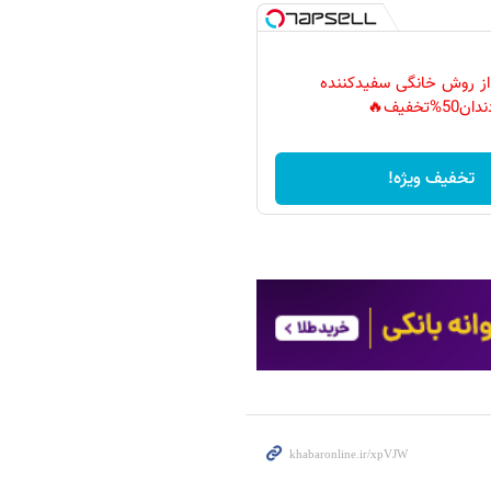
 از روش خانگی سفیدکننده
دان50%تخفیف🔥
تخفیف ویژه!