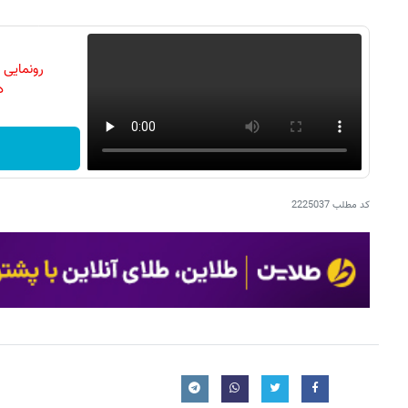
رونمایی
دن
کد مطلب
2225037