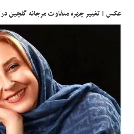
عکس | تغییر چهره متفاوت مرجانه گلچین در ۵۸ سالگی