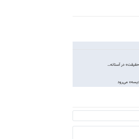
احقیقت» در آستانه…