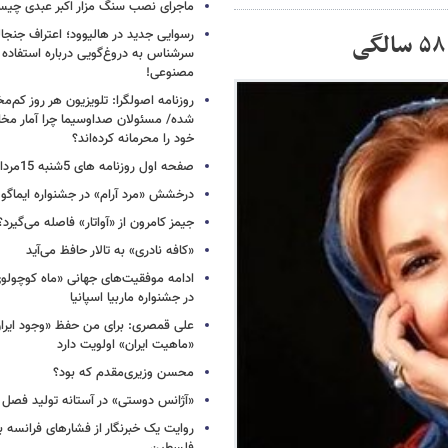
ماجرای نصب سنگ مزار اکبر عبدی چی
رسوایی جدید در هالیوود؛ اعتراف جنجال
سرشناس به دروغ‌گویی درباره استفاده
مصنوعی!
روزنامه اصولگرا: تلویزیون هر روز کم‌مخا
شده/ مسئولان صداوسیما چرا آمار مخاط
خود را محرمانه کرده‌اند؟
صفحه اول روزنامه های 5شنبه 15مرداد 1405
درخشش «مرد آرام» در جشنواره ایماگو ا
جیمز کامرون از «آواتار» فاصله می‌گیرد؟
«کافه نادری» به تالار حافظ می‌آید
ادامه موفقیت‌های جهانی «ماه کوچول
در جشنواره ماربیا اسپانیا
علی قمصری: برای من حفظ «وجود ایران»
«ماهیت ایران» اولویت دارد
محسن وزیری‌مقدم که بود؟
«آژانس دوستی» در آستانه تولید فصل 
روایت یک خبرنگار از فشارهای فرانسه 