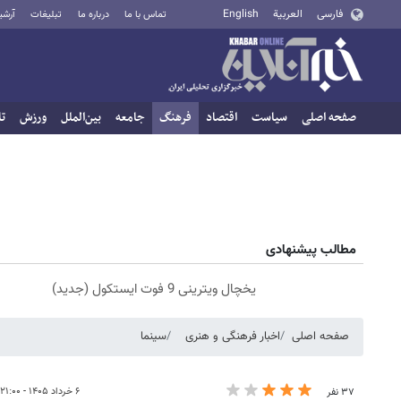
فارسی
العربية
English
تماس با ما
درباره ما
تبلیغات
آرشی
صفحه اصلی
سیاست
اقتصاد
فرهنگ
جامعه
بین‌الملل
ورزش
تا
مطالب پیشنهادی
یخچال ویترینی 9 فوت ایستکول (جدید)
صفحه اصلی
اخبار فرهنگی و هنری
سینما
۶ خرداد ۱۴۰۵ - ۲۱:۰۰
۳۷ نفر