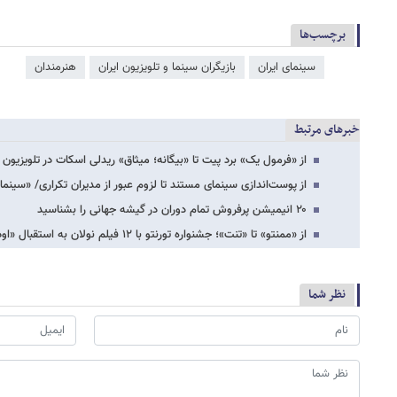
برچسب‌ها
سینمای ایران
بازیگران سینما و تلویزیون ایران
هنرمندان
خبرهای مرتبط
از «فرمول یک» برد پیت تا «بیگانه؛ میثاق» ریدلی اسکات در تلویزیون
از پوست‌اندازی سینمای مستند تا لزوم عبور از مدیران تکراری/ «سینم
۲۰ انیمیشن پرفروش تمام دوران در گیشه جهانی را بشناسید
از «ممنتو» تا «تنت»؛ جشنواره تورنتو با ۱۲ فیلم نولان به استقبال «اودیسه» می‌رود
نظر شما