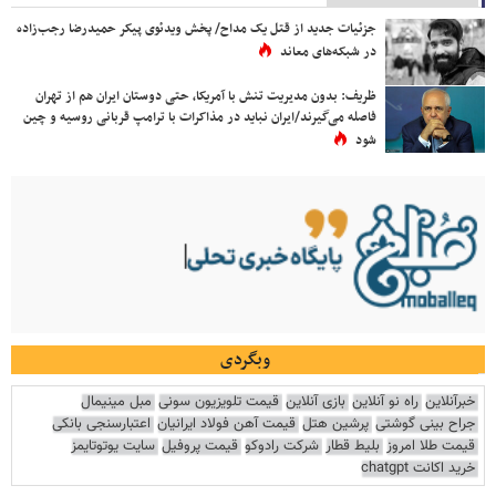
جزئیات جدید از قتل یک مداح/ پخش ویدئوی پیکر حمیدرضا رجب‌زاده
در شبکه‌های معاند
ظریف: بدون مدیریت تنش با آمریکا، حتی دوستان ایران هم از تهران
فاصله می‌گیرند/ایران نباید در مذاکرات با ترامپ قربانی روسیه و چین
شود
وبگردی
خبرآنلاین
راه نو آنلاین
بازی آنلاین
قیمت تلویزیون سونی
مبل مینیمال
جراح بینی گوشتی
پرشین هتل
قیمت آهن فولاد ایرانیان
اعتبارسنجی بانکی
قیمت طلا امروز
بلیط قطار
شرکت رادوکو
قیمت پروفیل
سایت یوتوتایمز
خرید اکانت chatgpt