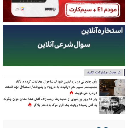
در بحث مشارکت کنید
رأی جنجالی درباره تغییر نام؛ ثبت‌احوال مخالفت کرد/ دادگاه
تجدیدنظر تغییر نام «رقیه» به «رویا» را پذیرفت/ استدلال مهم قضات
درباره حق هویت
راز ۱۵ روز بی‌خبری از حمیدرضا رجب‌زاده فاش شد/ مداح جوان چگونه
به قتل رسید؟ روایت یک قرار مرگ با دختر بلاگر