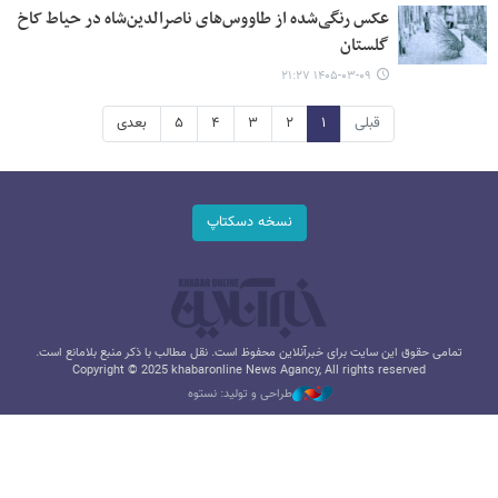
عکس رنگی‌شده از طاووس‌های ناصرالدین‌شاه در حیاط کاخ
گلستان
۱۴۰۵-۰۳-۰۹ ۲۱:۲۷
قبلی
۱
۲
۳
۴
۵
بعدی
نسخه دسکتاپ
تمامی حقوق این سایت برای خبرآنلاین محفوظ است. نقل مطالب با ذکر منبع بلامانع است.
Copyright © 2025 khabaronline News Agancy, All rights reserved
طراحی و تولید: نستوه