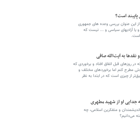
 پایبند است؟
ز این عنوان بررسی وعده های جمهوری
 یا آزادیهای سیاسی و ... نیست که
است.
ه آیت‌‎الله صافی
‌‎کردم ضرورتی باشد تا در مورد حادثه‌‎ای که در روزهای قبل اتفاق افتاد و برخوردی که
انی صورت گرفت بحثی مطرح کنم اما برخوردهای مختلف و
مواضع گوناگون نشان داد که مسئله جدی‌‎تر و عمیق‌‎تر از چیزی است که در ابتدا به نظر
 جدایی او از شهید مطهری
ندیشمندان و متفکرین اسلامی، چه
ه می‌دانیم؟