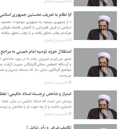
قدیمی‌تر از یکسال
آیا نظام به تعریف نخستین جمهوری اسلامی
« از جمهوری موعود به جمهوری موجود»؛ مقصود ا
اسلامی از قبیل فقرزدایی یا کاهش فاصله طبقاتی و
هرکدام چقدر تحقق یافته و یا چقدر تحقق نیافته 
قدیمی‌تر از یکسال
استقلال حوزه، توصیه امام خمینی به مراجع و نقدها ب
تصور نمی
با آیت‌‎الله العظمی صافی‌‎گلپایگ
می‌‎رسید.
قدیمی‌تر از یکسال
امتیاز و شاخص برجسته استاد حکیمی؛ نقطه
پرسش این است که استاد حکیمی در میان علما، ا
امتیازی داشت و از چه جهت او را شاخص و برجست
قدیمی‌تر از یکسال
تکلیف شرعی و رأی نیابتی!