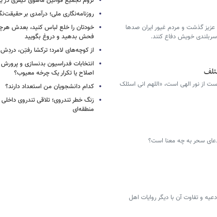
لزوم تجمیع قوانین ماهوی کیفری در 
روزنامه‌نگاری ملی؛ درآمدی بر حقیقت‌نگا
 عزیز گذشت و مردم غیور ایران صدها
خودتان را خلع لباس کنید، بعدش هرچ
 سربلندی خویش دفاع کنند.
فحش بدهید و دروغ بگویید
از کوچه‌های لامرد؛ ترکشا رفتِن، دردِش 
انتخابات فدراسیون بدنسازی و پرورش 
ختلف
اصلاح یا تکرار یک چرخه معیوب؟
ت از نور الهی است، «اللهم انی اسئلک
کدام دانشجویان من استعداد دارند؟
زنگ خطر تندروی؛ تلاقی تندروی داخلی 
منطقه‌ای
 دعای سحر به چه معنا است؟
عیه و تفاوت آن با دیگر روایات اهل