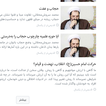
حجاب و عفت
محمد سروش‌محلاتی: تفاوت مبنا و فتوا نشان می‌
حجاب ریشه در مبنای فقهی ندارد و حساسیت‌های
قدیمی‌تر از یکسال
آیا حوزه علمیه چارچوب حجاب را به‌درستی 
محمد سروش‌محلاتی: وضع حجاب بانوان در جامع
بارها بدان اذعان داشته و در این باره آمارها ارائه م
قدیمی‌تر از یکسال
حرکت امام حسین(ع): انقلاب، نهضت و قیام؟
ما گاهی با ارزش مواجهیم و گاهی با روش. وقتی سخن از عدالت است، ما دربار
است باید ببینیم که آیا این روش ما را به آن ارزش میرساند یا نمیرساند. در چه ش
شرایطی نمیرساند تا روش تغییر پیدا کند. در ادبیات اخلاقی و دینی خودمان، ارزشه
افراد به خودشان واگذار شده است.
قدیمی‌تر از یکسال
بیشتر