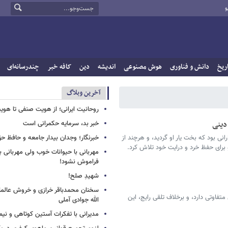
و
ریخ
دانش و فناوری
هوش مصنوعی
اندیشه
دین
کافه خبر
چندرسانه‌ای
آخرین وبلاگ
روحانیت ایرانی؛ از هویت صنفی تا هوی
دینی
خبر بد، سرمایه حکمرانی است
رانی بود که بخت یار او گردید، و هرچند از
خبرنگار؛ وجدان بیدار جامعه و حافظ ح
 برای حفظ خرد و درایت خود تلاش کرد.
مهربانی با حیوانات خوب ولی مهربانی با
فراموش نشود!
شهیدِ صلح!
سخنان محمدباقر خرازی و خروش عالم
فاوتی دارد، و برخلاف تلقی رایج، این
الله جوادی آملی
مدیرانی با تفکرات آستین کوتاهی و نی