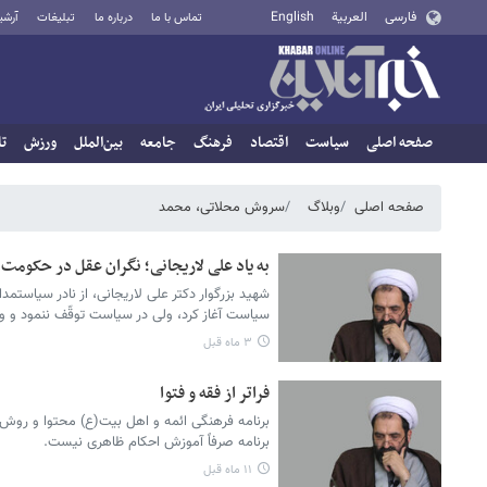
فارسی
العربية
English
تماس با ما
درباره ما
تبلیغات
آرشی
صفحه اصلی
سیاست
اقتصاد
فرهنگ
جامعه
بین‌الملل
ورزش
تا
صفحه اصلی
وبلاگ
سروش محلاتی، محمد
به یاد علی لاریجانی؛ نگران عقل در حکومت 
شهید بزرگوار دکتر علی لاریجانی، از نادر سیاستمدا
سیاست آغاز کرد، ولی در سیاست توقّف ننمود و و
۳ ماه قبل
فراتر از فقه و فتوا
برنامه فرهنگی ائمه و اهل بیت(ع) محتوا و روش مت
برنامه صرفاً آموزش احکام ظاهری نیست.
۱۱ ماه قبل