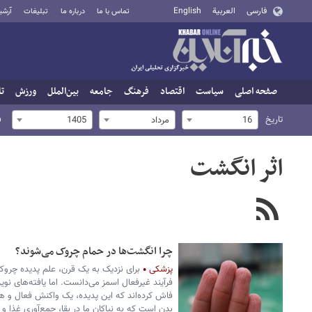
فارسی
العربية
English
تماس با ما
درباره ما
تبلیغات
آرشی
صفحه اصلی
سیاست
اقتصاد
فرهنگ
جامعه
بین‌الملل
ورزش
تا
تاریخ
ف
16
مرداد
1405
اثر انگشت
چرا انگشت‌ها در حمام چروک می‌شوند؟
پزشکی
برای نزدیک به یک قرن، علم پدیده چرو
فرآیند غیرفعال اسمز می‌دانست. اما یافته‌های 
فاش کرده‌اند که این پدیده، یک واکنش فعال و
بدن است که به نیاکان ما در بقا، جمع‌آوری غذا