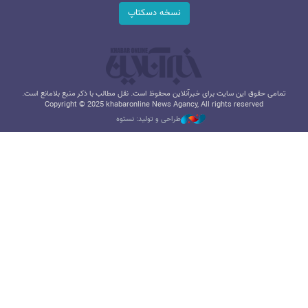
نسخه دسکتاپ
تمامی حقوق این سایت برای خبرآنلاین محفوظ است. نقل مطالب با ذکر منبع بلامانع است.
Copyright © 2025 khabaronline News Agancy, All rights reserved
طراحی و تولید: نستوه