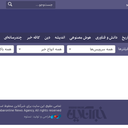
و
ریخ
دانش و فناوری
هوش مصنوعی
اندیشه
دین
کافه خبر
چندرسانه‌ای
یلترها
همه سرویس‌ها
همه انواع خبر
همه باک
تمامی حقوق این سایت برای خبرآنلاین محفوظ است.
baronline News Agancy, All rights reserved
طراحی و تولید: نستوه