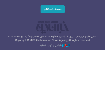
نسخه دسکتاپ
تمامی حقوق این سایت برای خبرآنلاین محفوظ است. نقل مطالب با ذکر منبع بلامانع است.
Copyright © 2025 khabaronline News Agancy, All rights reserved
طراحی و تولید: نستوه