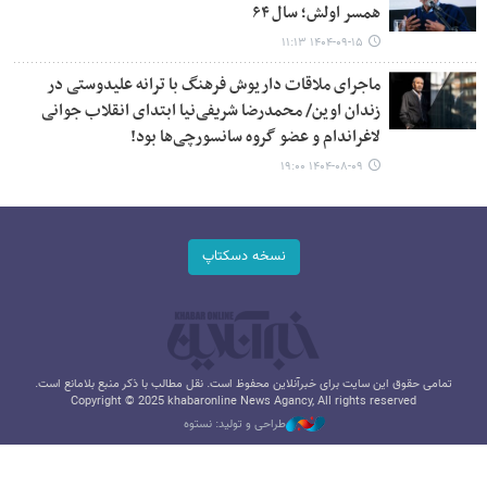
همسر اولش؛ سال ۶۴
۱۴۰۴-۰۹-۱۵ ۱۱:۱۳
ماجرای ملاقات داریوش فرهنگ با ترانه علیدوستی در
زندان اوین/ محمدرضا شریفی‌نیا ابتدای انقلاب جوانی
لاغراندام و عضو گروه سانسورچی‌ها بود!
۱۴۰۴-۰۸-۰۹ ۱۹:۰۰
نسخه دسکتاپ
تمامی حقوق این سایت برای خبرآنلاین محفوظ است. نقل مطالب با ذکر منبع بلامانع است.
Copyright © 2025 khabaronline News Agancy, All rights reserved
طراحی و تولید: نستوه