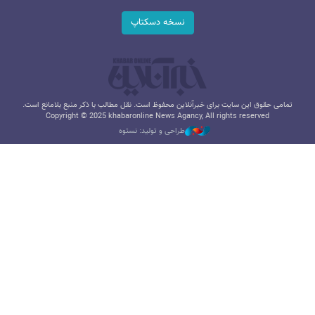
نسخه دسکتاپ
تمامی حقوق این سایت برای خبرآنلاین محفوظ است. نقل مطالب با ذکر منبع بلامانع است.
Copyright © 2025 khabaronline News Agancy, All rights reserved
طراحی و تولید: نستوه