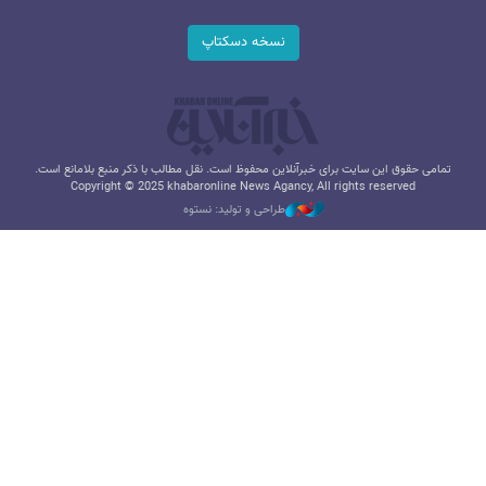
نسخه دسکتاپ
تمامی حقوق این سایت برای خبرآنلاین محفوظ است. نقل مطالب با ذکر منبع بلامانع است.
Copyright © 2025 khabaronline News Agancy, All rights reserved
طراحی و تولید: نستوه