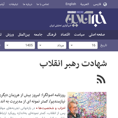
فارسی
العربية
English
تماس با ما
درباره ما
تبلیغات
آرشی
صفحه اصلی
سیاست
اقتصاد
فرهنگ
جامعه
بین‌الملل
ورزش
تا
تاریخ
ف
16
مرداد
1405
شهادت رهبر انقلاب
روزنامه اصولگرا: امروز بیش از هرزمان دیگر
نیازمندیم/ کمتر نمونه ای از مدیریت به اندا
احزاب و شخصیت‌ها
در بازخوانی تجربه‌های موف
پس از انقلاب، کمتر نمونه‌ای به‌اندازه رویکرد ارت