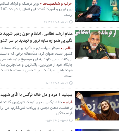
احزاب و شخصیت‌ها
وزیر فرهنگ و ارشاد اسلا
بین ایران و آمریکا گفت: این اتفاق با شهادت آقا آغا
برسد.
۱۴۰۵-۰۵-۰۶ ۱۷:۳۹
مقام ارشد نظامی: انتقام خون رهبر شهید دف
نگیریم همواره سایه ترور و تهدید بر سر کشور
نظامی
سردار میراحمدی با تأکید بر اینکه مسئله 
کشور است، عنوان کرد: متأسفانه برخی که دانسته 
می‌کنند، سعی دارند به این موضوع جنبه شخصی بد
جایگاه خود از عزیزترین، پاک‌ترین و صالح‌ترین بند
خونخواهی صرفاً یک امر شخصی نیست، بلکه یک 
است.
۱۴۰۵-۰۵-۰۶ ۱۰:۱۴
ببینید | درد و دل خاله نرگس با آقای شهید ا
فیلم
خاله نرگس مجری کودک تلویزیون گفت: اجاز
پر غضب، دهان نجس و بی‌ادب نمی‌گذرم، من برا
فرهیختگان
۱۴۰۵-۰۵-۰۶ ۰۱:۳۰