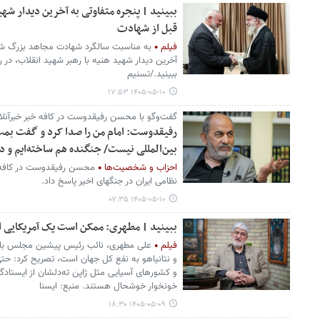
ببینید | پنجره متفاوتی به آخرین دیدار شهی
قبل از شهادت
فیلم
به مناسبت سالگرد شهادت مجاهد بزرگ شهی
ببینید./تسنیم
۱۴۰۵-۰۵-۱۰ ۱۷:۵۳
گفت‌وگو با محسن رفیقدوست در کافه خبر خبرآنلا
رفیقدوست: امام من را صدا کرد و گفت بمب ا
بین‌المللی نیست/ جنگنده هم ساخته‌ایم و 
احزاب و شخصیت‌ها
محسن رفیقدوست در کافه خب
نظامی ایران در جنگهای اخیر پاسخ داد.
۱۴۰۵-۰۵-۱۰ ۰۷:۳۵
ببینید | مطهری: ممکن است یک آمریکایی ان
فیلم
علی مطهری، نائب رئیس پیشین مجلس با بیا
و نتانیاهو به نفع کل جهان است، تصریح کرد: حتی
و کشورهای آسیایی مثل ژاپن ته‌دلشان از ایستادگی
خونخوار خوشحال هستند. منبع: ایسنا
۱۴۰۵-۰۵-۰۹ ۱۸:۳۰