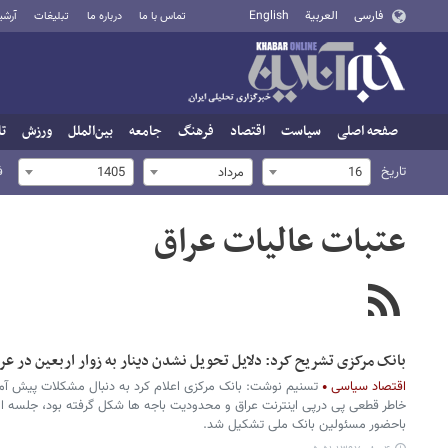
فارسی
العربية
English
تماس با ما
درباره ما
تبلیغات
آرشی
صفحه اصلی
سیاست
اقتصاد
فرهنگ
جامعه
بین‌الملل
ورزش
تا
تاریخ
ف
16
مرداد
1405
عتبات عالیات عراق
بانک مرکزی تشریح کرد: دلایل تحویل نشدن دینار به زوار اربعین در عر
اقتصاد سیاسی
تسنیم نوشت: بانک مرکزی اعلام کرد به دنبال مشکلات پیش آمده 
خاطر قطعی پی درپی اینترنت عراق و محدودیت باجه ها شکل گرفته بود، جلسه ا
باحضور مسئولین بانک ملی تشکیل شد.