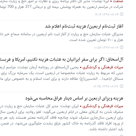
صنعت
ایرنا نوشت: مدیر کل دفتر برنامه ریزی و نظارت بر امور حج و زیارت سازم
شرکت در مراسم اربعین به همراه پوشش بیمه ای و درمانی 377 هزار و 700 تومان شد.
۱۳۹۷-۰۷-۰۴ ۱۶:۱۴
آغاز ثبت‌نام اربعین/ هزینه ثبت‌نام اعلام شد
هزار و ٧٠٠ تومان تعیین شده است.
۱۳۹۷-۰۷-۰۴ ۱۰:۵۶
آل‌اسحاق: اگر برای سفر ایرانیان به عتبات هزینه نکنیم، آمریکا و عربس
میراث فرهنگی و گردشگری
یحیی آل‌اسحاق در روزنامه آرمان نوشت: مراسم اربع
دینی که مربوط به زیارت عتبات مخصوصا در اربعین است، یک سرمایه بزرگ برای 
مسائل اباعبدا... الحسین(ع) علاقه دارند و برای امت اسلام و به خصوص برای ما ا
۱۳۹۷-۰۶-۲۷ ۰۲:۲۵
هزینه ویزای اربعین بر اساس دینار عراق محاسبه می‌شود
میراث فرهنگی و گردشگری
ایران نوشت: مدیر کل عتبات سازمان حج و زیارت در ا
مشرف شدن به کربلای معلی در ایام اربعین می‌گوید: لغو روادید برای اربعین سا
برای اربعین سال‌جاری مشرف شوند چنانچه فاقد گذرنامه معتبر هستند باید هر چه س
باید اعتبار داشته باشد.