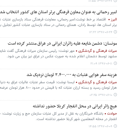
۱۳۹۷-۰۶-۲۷ ۰۱:۵۵
امیر رحمانی به عنوان معاون فرهنگی برتر استان های کشور انتخاب شد
البرز
اقتصاد بر خط نوشت:امیر رحمانی، معاونت فرهنگی ستاد بازسازی عتبات عال
برتر استان ها، توسط رادان، همتای رحمانی در ستاد بازسازی عتبات کشور تجلیل ب
۱۳۹۷-۰۶-۲۴ ۱۲:۲۲
مونسان: دشمن شایعه علیه زائران ایرانی در عراق منتشر کرده‌ است
میراث فرهنگی و گردشگری
مهر نوشت: رئیس سازمان میراث فرهنگی گفت شایعا
مشهد توسط دشمنان اعلام شده به صورت عکس در عراق نیز بیان می شود.
۱۳۹۷-۰۶-۱۱ ۲۱:۰۹
هزینه سفر هوایی عتبات به ۳.۴۰۰.۰۰۰ تومان نزدیک شد
میراث فرهنگی و گردشگری
ایسنا نوشت: قیمت سفر عتبات عالیات عراق به دنیا
هزار تومان رسید و بسته ارزان عتبات که با قیمتی در حدود ٨٠٠ هزار تومان عرضه شده بود، عملا قابلیت اجرا پیدا نکرد.
۱۳۹۷-۰۶-۱۰ ۰۲:۲۵
هیچ زائر ایرانی در محل انفجار کربلا حضور نداشته
حوادث
باشگاه خبرنگاران به نقل از مدیر کل عتبات سازمان حج و زیارت نوشت: خ
انفجار در محله المعلمین شهر کربلا حضور نداشته است.
۱۳۹۷-۰۶-۰۹ ۱۴:۵۵