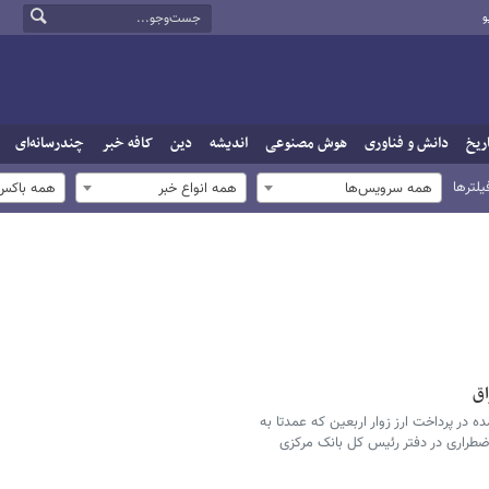
و
ریخ
دانش و فناوری
هوش مصنوعی
اندیشه
دین
کافه خبر
چندرسانه‌ای
یلترها
همه سرویس‌ها
همه انواع خبر
همه باکس‌
اق
در پرداخت ارز زوار اربعین که عمدتا به
ضطراری در دفتر رئیس کل بانک مرکزی