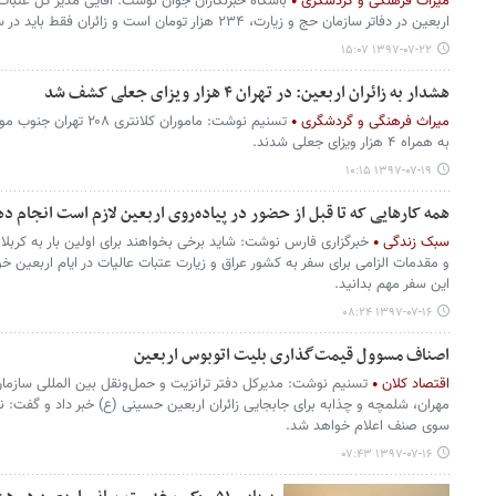
میراث فرهنگی و گردشگری
باشگاه خبرنگاران جوان نوشت: آقایی مدیر کل عتبات
اربعین در دفاتر سازمان حج و زیارت، ۲۳۴ هزار تومان است و زائران فقط باید در سامانه سماح ثبت نام کنند.
۱۳۹۷-۰۷-۲۲ ۱۵:۰۷
هشدار به زائران اربعین: در تهران ۴ هزار ویزای جعلی کشف شد
میراث فرهنگی و گردشگری
تسنیم نوشت: ماموران کلا
به همراه ۴ هزار ویزای جعلی شدند.
۱۳۹۷-۰۷-۱۹ ۱۰:۱۵
همه کارهایی که تا قبل از حضور در پیاده‌روی اربعین لازم است انجام د
سبک زندگی
خبرگزاری فارس نوشت: شاید برخی بخواهند برای اولین بار به کربلا
و مقدمات الزامی برای سفر به کشور عراق و زیارت عتبات عالیات در ایام اربعین خ
این سفر مهم بدانید.
۱۳۹۷-۰۷-۱۶ ۰۸:۲۴
اصناف مسوول قیمت‌گذاری بلیت اتوبوس‌ اربعین
اقتصاد کلان
تسنیم نوشت:‌ مدیرکل دفتر ترانزیت و حمل‌ونقل بین المللی سازمان
مهران، شلمچه و چذابه برای جابجایی زائران اربعین حسینی (ع) خبر داد و گفت: نر
سوی صنف اعلام خواهد شد.
۱۳۹۷-۰۷-۱۶ ۰۷:۴۳