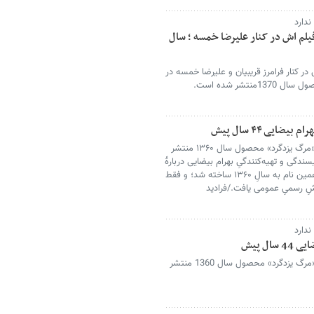
دارد
ی و در دومین فیلم اش در کنار علیرضا خمسه ؛ سال
آتنه فقیه نصیری در 23 سالگی در کنار فرامرز قریبیان و علیرضا خمسه در
شر شده است.
یی ۴۴ سال پیش
تصویری از حضور علیرضا خمسه در فیلم «مرگ یزدگرد» محصول سال ۱۳۶۰ منتشر
دگی و تهیه‌کنندگیِ بهرام بیضایی دربارهٔ
مرگِ یزدگردِ سوّم که بر اساسِ نمایشنامه‌اش به همین نام به سالِ ۱۳۶۰ ساخته شد؛ و فقط
یشِ رسمیِ عمومی یافت./فرادید
دارد
ل پیش
تصویری از حضور علیرضا خمسه در فیلم «مرگ یزدگرد» محصول سال 1360 منتشر