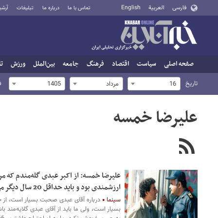
فارسی
العربية
English
تماس با ما
درباره ما
تبلیغات
آرشی
صفحه اصلی
سیاست
اقتصاد
فرهنگ
جامعه
بین‌الملل
ورزش
تا
تاریخ
ف
16
مرداد
1405
علیرضا خمسه
علیرضا خمسه: از اکبر عبدی گله‌مندم که مر
ارزشمندی بود و باید حداقل 20 سال دیگر می‌ماند
سینما
درباره آقای عبدی صحبت بسیار است، از 
بسیار است، ولی ما باید از آقای عبدی گلایه‌مند 