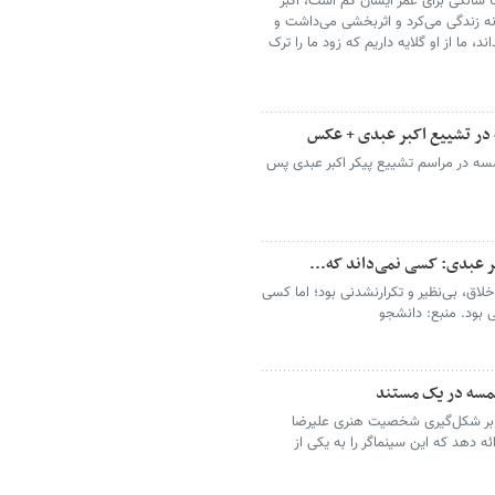
به جسم خودش نکرد، ما به او احتیاج داشتیم، 66 سالگی برای عمر ایشان کم است، اکبر
انه و خلاقانه زندگی می‌کرد و اثربخشی می‌داشت و
، ما از او گلایه داریم که زود ما را ترک
در تشییع اکبر عبدی + عکس
سه در مراسم تشییع پیکر اکبر عبدی پس
ر عبدی: کسی نمی‌داند که...
اق، بی‌نظیر و تکرارنشدنی بود؛ اما کسی
ی بود. منبع: دانشجو
خمسه در یک مستند
ز بر شکل‌گیری شخصیت هنری علیرضا
ه دهد که این سینماگر را به یکی از