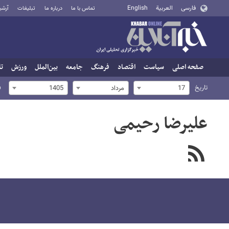
فارسی
العربية
English
تماس با ما
درباره ما
تبلیغات
آرشی
صفحه اصلی
سیاست
اقتصاد
فرهنگ
جامعه
بین‌الملل
ورزش
تا
تاریخ
ف
17
مرداد
1405
علیرضا رحیمی