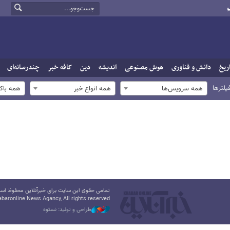
و
ریخ
دانش و فناوری
هوش مصنوعی
اندیشه
دین
کافه خبر
چندرسانه‌ای
یلترها
همه سرویس‌ها
همه انواع خبر
همه باک
تمامی حقوق این سایت برای خبرآنلاین محفوظ است.
baronline News Agancy, All rights reserved
طراحی و تولید: نستوه