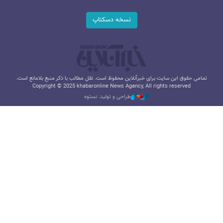
نسخه دسکتاپ
تمامی حقوق این سایت برای خبرآنلاین محفوظ است. نقل مطالب با ذکر منبع بلامانع است.
Copyright © 2025 khabaronline News Agancy, All rights reserved
طراحی و تولید: نستوه