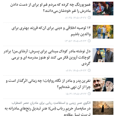
عموپورنگ چه کرده که مردم غم او برای از دست دادن
مادرش را غم خودشان می‌دانند؟
۱۴۰۵-۰۴-۲۷ ۰۷:۳۵
۱۲ توصیه اخلاقی و دینی برای آن‌که فرزند بهتری برای
والدین باشیم
۱۴۰۵-۰۴-۲۳ ۱۳:۵۲
دل نوشته مادر کودک مینابی برای پسرش: آرشای من! برادر
کوچکت آروین فکر می کند تو هنوز مدرسه ای و برمی
گردی
۱۴۰۵-۰۴-۲۳ ۰۶:۴۰
نفرین پدر و مادر از نگاه روایات؛ چه زمانی اثرگذار است و
چرا از آن نهی شده‌ایم؟
۱۴۰۵-۰۴-۲۲ ۱۵:۳۱
الگویِ صبرِ زینبی و استقامتِ ربابی برای مادرانِ عصرِ اضطراب
در سایه‌سارِ حریمِ رباب (س)؛ هنرِ تبدیلِ رنج‌هایِ مادرانه به
تربیتِ نسلِ مقاوم