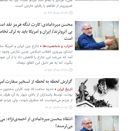
ملی» فراگیر با تمام آحاد مردم است؛ چرا که تفاه
ضروری‌تر از تفاهم با رقبای خارجی است.
۱۴۰۵-۰۳-۲۶ ۰۷:۳۴
محسن میردامادی:کارت تنگه هرمز نقد اس
بی آبروترند/ ایران و امریکا باید به ترک تخ
است
احزاب و شخصیت‌ها
ابتدای پیروزی انقلاب اسلامی چنین تنازعی وجود
آمد که می‌شد این تنازع را کاهش داد یا از آن عبو
بگیرد، اما به هر دلیل این اتفاق نیفتاد.
۱۴۰۵-۰۲-۳۰ ۰۶:۵۵
گزارش لحظه به لحظه از تسخیر سفارت آمریکا 
تاریخ ایران
حدود ساعت ١٥ چند کارتن 
بودند، توسط پاسداران از بالای دیوار به آن طرف 
از مردم می‌خواست که متفرق شوند، ولی مردم همان
۱۴۰۴-۰۸-۱۳ ۱۶:۰۸
انتقاد محسن میردامادی از احمدی‌نژاد: می‌
می‌ترسند!