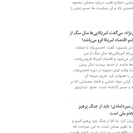
اسی اصلاح طلب، درباره سخنان محمود
 احمدی نژاد و آن سیاست ها مسیر تنش را
نژاد: می‌گفت آمریکایی‌ها مثل سگ از
 اقتصاد آمریکا فرو می‌پاشد!
ان پاستور» گفت: احمدی‌نژاد با جملات
‌که آمریکایی‌ها مثل سگ از من
ن می‌شود و اقتصاد آمریکا فرومی‌پاشد،
دها مانده. از حدود بیست سال پیش
لت وقت ایران به‌ویژه در دوره احمدی‌نژاد،
را هموارتر کرد. امروز نتیجه آن
ن، گرانی مواد غذایی و فشار معیشتی که بر
و مسیر گذشته است. منبع: دیدارنیوز
ردامادی؛ باید از جنگ پرهیز
جام ملی است
 کرد: ما کلا از جنگ باید پرهیز کنیم و
د. به نظرم ممکن است به این صراحت که
و در واقع چنین مرزبندی ای در کشور هست