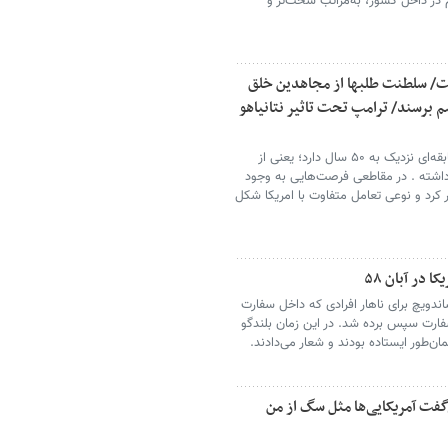
م در داخل کشور، به‌مراتب سخت‌تر و
ت/ سلطنت طلبها از مجاهدین خلق
اصم برسند/ ترامپ تحت تاثیر نتانیاهو
تنازع بین ایران و امریکا سابقه‌ای نزدیک به ۵۰ سال دارد؛ یعنی از
 داشته . در مقاطعی فرصت‌هایی به وجود
ر کرد و نوعی تعامل متفاوت با امریکا شکل
در آبان ۵۸
محتوی ساندویچ برای ناهار افرادی که داخل سفارت
سفارت سپس برده شد. در این زمان بلندگو
‌طور ایستاده بودند و شعار می‌دادند.
گفت آمریکایی‌ها مثل سگ از من