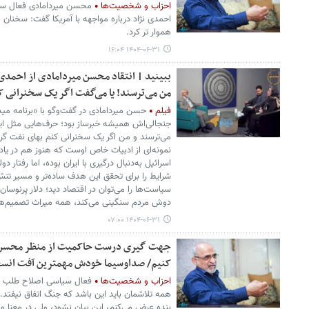
احزاب و شخصیت‌ها
محسن میردامادی فعال سی
احمدی نژاد درباره مواجهه با آمریکا گفت: سخنان
هموار تر کرد.
۱۴۰۴-۰۶-۳۱ ۱۶:۰۴
ببینید | انتقاد محسن میردامادی از احمدی‌
من می‌ترسند! یا می‌گفت اگر یک سخنرانی کنم
فیلم
حسن میردامادی در گفت‌وگو با «برنامه مید
جنجالی‌اش همیشه خبرساز بود؛ حرف‌هایی مثل این
می‌ترسند و من اگر یک سخنرانی کنم بهای نفت گرا
نمونه‌ای از ادبیات خاص اوست که هنوز هم در یا
اسرائیل به‌دنبال درگیری با ایران بوده، اما رفتار دو
شرایط را برای تحقق این هدف ساده‌تر و مسیر تنش 
سیاست‌ها را می‌توان در اقتصاد دید؛ دلار پرنوسا
دوش مردم سنگینی می‌کند، همه میراث تصمیم‌ها 
۱۴۰۴-۰۶-۳۱ ۰۷:۰۰
جهت گیری درست حاکمیت از منظر محسن می
کنیم/ صداوسیما خودش مهمترین آفت انس
احزاب و شخصیت‌ها
فعال سیاسی اصلاح طلب بیان
همه تلاشمان باید این باشد که جنگ اتفاق نیفت
بنده عرض می‌کنم، این بیان نشود، ولی در معنا 