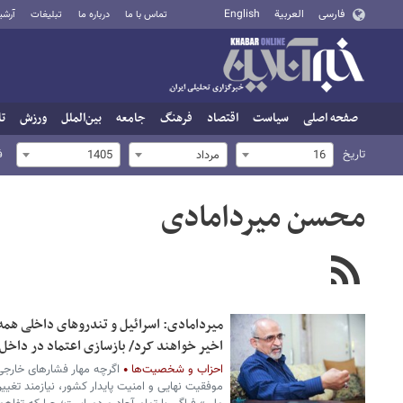
فارسی
العربية
English
تماس با ما
درباره ما
تبلیغات
آرشی
صفحه اصلی
سیاست
اقتصاد
فرهنگ
جامعه
بین‌الملل
ورزش
تا
تاریخ
ف
16
مرداد
1405
محسن میردامادی
میردامادی: اسرائیل و تندروهای داخلی همه 
اخیر خواهند کرد/ بازسازی اعتماد در داخل،
احزاب و شخصیت‌ها
اگرچه مهار فشارهای خارج
موفقیت نهایی و امنیت پایدار کشور، نیازمند تغی