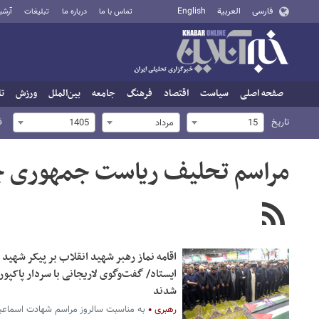
فارسی
العربية
English
تماس با ما
درباره ما
تبلیغات
آرشی
صفحه اصلی
سیاست
اقتصاد
فرهنگ
جامعه
بین‌الملل
ورزش
تا
تاریخ
ف
15
مرداد
1405
مراسم تحلیف ریاست جمهوری چ
اقامه نماز رهبر شهید انقلاب بر پیکر شهی
ایستاد/ گفت‌وگوی لاریجانی با سردار پاکپور
شدند
رهبری
به مناسبت سالروز مراسم شهادت اسماعیل 