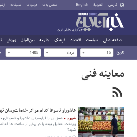
فارسی
العربية
English
تماس با ما
درباره ما
تبلیغات
آرشی
صفحه اصلی
سیاست
اقتصاد
فرهنگ
جامعه
بین‌الملل
ورزش
تا
تاریخ
ف
15
مرداد
1405
معاینه فنی
عاشوراو تاسوعا کدام مراکز خدمات‌رسان ت
شهری
همزمان با فرارسیدن عاشورا و تاسوعای 
پایتخت تعطیل بوده یا در برخی از ساعت ها فعالند.
شود؟