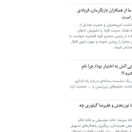
ما از همکاران بازیگرمان، فریادی
ی است
ازداشت غیرمعمول و عجیب تعدای از
 به هتک حرمت افراد و تشویش اذهان
ه از رئیس محترم قوه قضاییه خواست با
ماجرا را روشن نموده و جهت تنویر افکار
منتشر شوند.
آتش به اختیار بود/ چرا نام
کنید؟!
یک نشست رسانه‌ای درباره راه اندازی
خت، فیلم‌های زیرزمینی و ... صحبت کرد.
 نوربخش و علیرضا گیلوری چه
 سینما، خانه موسیقی و خانه تئاتر
ی هنرمندان، پیگیری راهکارهای تسهیل
 راهکارهایی برای تقویت فعالیت اصناف