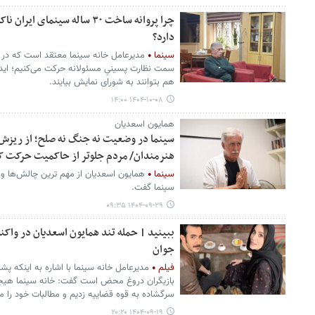
چرا پروانه ساخت ۳۰ ساله سینما
دارد؟
سینما
مدیرعامل خانه سینما معتقد است که در 
سمت نظارت پسینیِ مسئولانه حرکت می‌کنیم؛ ایده
هم بتوانند به شورای نمایش بیایند.
۱۴۰۴-۱۰-۰۸ ۱۴:۰۰
همایون اسعدیان
سینما در وضعیت نه جنگ نه صلح؛ از ریز
هنرمندان/ مردم جلوتر از حاکمیت حرکت کر
سینما
همایون اسعدیان از مهم ترین چالش‌ها و
سینما گفت.
۱۴۰۴-۰۹-۲۹ ۰۹:۳۵
ببینید | حمله تند همایون اسعدیان در واکن
جوان
فیلم
مدیرعامل خانه سینما با اشاره به اینکه 
بازیگران دروغ محض است گفت: خانه سینما هیجانی
سرگشاده به قوه قضاییه زدیم و مطالبات خود را مط
۱۴۰۴-۰۹-۱۹ ۲۰:۲۰