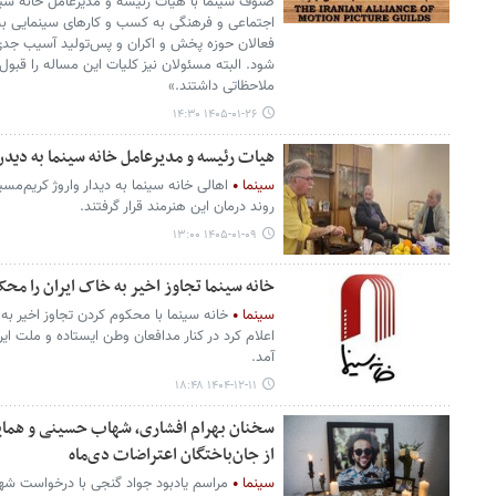
صنوف سینما با هیات رئیسه و مدیرعامل خانه سین
اجتماعی و فرهنگی به کسب و کارهای سینمایی به
فعالان حوزه پخش و اکران و پس‌تولید آسیب جدی 
شود. البته مسئولان نیز کلیات این مساله را قبول
ملاحظاتی داشتند.»
۱۴۰۵-۰۱-۲۶ ۱۴:۳۰
هیات رئیسه و مدیرعامل خانه سینما به دید
سینما
اهالی خانه سینما به دیدار واروژ کریم‌مسی
روند درمان این هنرمند قرار گرفتند.
۱۴۰۵-۰۱-۰۹ ۱۳:۰۰
خانه سینما تجاوز اخیر به خاک ایران را محک
سینما
خانه سینما با محکوم کردن تجاوز اخیر به 
اعلام کرد در کنار مدافعان وطن ایستاده و ملت ایرا
آمد.
۱۴۰۴-۱۲-۱۱ ۱۸:۴۸
سخنان بهرام افشاری، شهاب حسینی و همایو
از جان‌باختگان اعتراضات دی‌ماه
سینما
مراسم یادبود جواد گنجی با درخواست ش