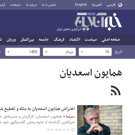
فارسی
العربية
English
تماس با ما
درباره ما
تبلیغات
آرشی
صفحه اصلی
سیاست
اقتصاد
فرهنگ
جامعه
بین‌الملل
ورزش
تا
تاریخ
ف
16
مرداد
1405
همایون اسعدیان
اعتراض همایون اسعدیان به مثله و تقطیع ش
سینما
همایون اسعدیان، کارگردان و مدیرعامل خان
خبرآنلاین گذاشته از نحوه پخش گفت‌وگوی خود در 
۱۴۰۵-۰۳-۱۲ ۱۶:۱۸