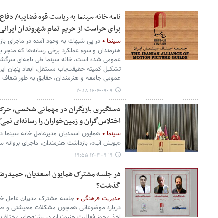
نامه خانه سینما به ریاست قوه قضاییه/ دفاع 
برای حراست از حریم تمام شهروندان ایران
سینما
در پی شبهات به وجود آمده در ماجرای ب
هنرمندان و سوء عملکرد برخی رسانه‌ها که منجر
عمومی شده است، خانه سینما طی نامه‌ای سرگشاد
تشکیل کمیته حقیقت‌یاب مستقل، ابعاد پنهان این 
عمومی جامعه و هنرمندان، حقایق به طور شفاف 
۱۴۰۴-۰۹-۱۹ ۲۰:۱۸
دستگیری بازیگران در مهمانی شخصی، حرکتی 
اختلاس‌گران و زمین‌خواران را رسانه‌ای نمی‌
سینما
همایون اسعدیان مدیرعامل خانه سینما در 
«پویش آب»، بازداشت هنرمندان، ماجرای پروانه سا
۱۴۰۴-۰۹-۱۹ ۱۹:۵۵
در جلسه مشترک همایون اسعدیان، حمیدرضا
گذشت؟
مدیریت فرهنگی
جلسه مشترک مدیران عامل خانه
درباره موضوعاتی همچون مشکلات معیشتی و صنف
اخذ مجوز فعالیت هنرمندان در رشته‌های مختلف و