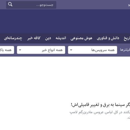
و
ریخ
دانش و فناوری
هوش مصنوعی
اندیشه
دین
کافه خبر
چندرسانه‌ای
یلترها
همه سرویس‌ها
همه انواع خبر
همه باک
 سینما به برق و تغییر فامیلی‌اش!
‌کنند در کل لباس عروس مادربزرگم لامپ
ت.