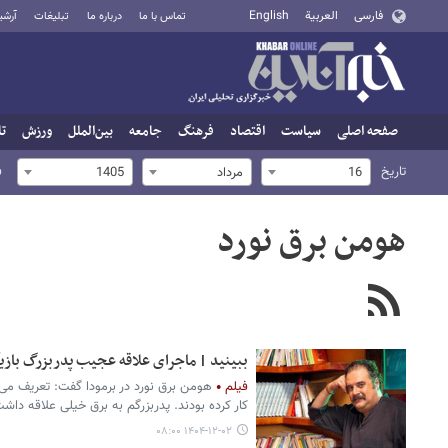
فارسی
العربية
English
تماس با ما
درباره ما
تبلیغات
آرشی
صفحه اصلی
سیاست
اقتصاد
فرهنگ
جامعه
بین‌الملل
ورزش
تا
تاریخ
ف
16
مرداد
1405
هومن برق نورد
ببینید | ماجرای علاقه عجیب پدربزرگ بازیگر
فیلم
هومن برق نورد در برمودا گفت: تعریف می
کار کرده بودند. پدربزرگم به برق خیلی علاقه داش
۱۴۰۴-۱۲-۰۲ ۰۸:۰۰