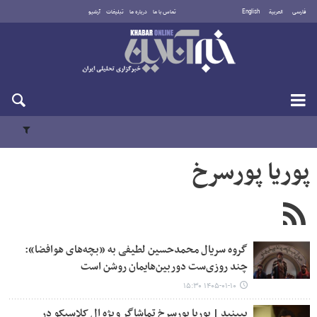
فارسی
العربية
English
تماس با ما
درباره ما
تبلیغات
آرشیو
دوشنبه ۱۹ مرداد ۱۴۰۵
پوریا پورسرخ
گروه سریال محمدحسین لطیفی به «بچه‌های هوافضا»:
چند روزی‌ست دوربین‌هایمان روشن است
۱۴۰۵-۰۱-۱۰ ۱۵:۳۰
ببینید | پوریا پورسرخ تماشاگر ویژه ال کلاسیکو در