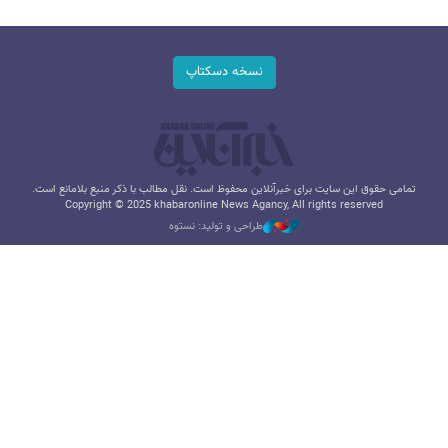
نسخه دسکتاپ
تمامی حقوق این سایت برای خبرآنلاین محفوظ است. نقل مطالب با ذکر منبع بلامانع است.
Copyright © 2025 khabaronline News Agancy, All rights reserved
طراحی و تولید: نستوه