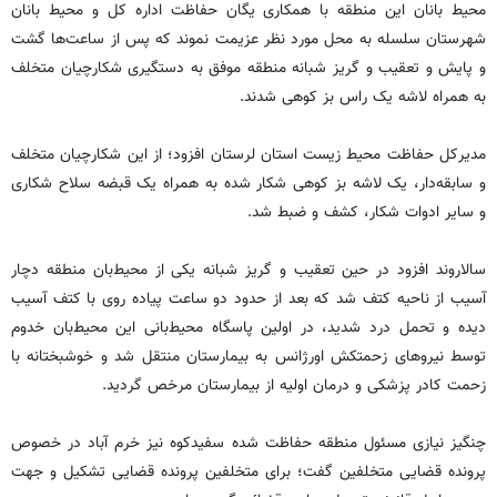
محیط بانان این منطقه با همکاری یگان حفاظت اداره کل و محیط بانان
شهرستان سلسله به محل مورد نظر عزیمت نموند که پس از ساعت‌ها گشت
و پایش و تعقیب و گریز شبانه منطقه موفق به دستگیری شکارچیان متخلف
به همراه لاشه یک راس بز کوهی شدند.
مدیرکل حفاظت محیط زیست استان لرستان افزود؛ از این شکارچیان متخلف
و سابقه‌دار، یک لاشه بز کوهی شکار شده‌ به همراه یک قبضه سلاح شکاری
و سایر ادوات شکار، کشف و ضبط شد.
سالاروند افزود در حین تعقیب و گریز شبانه یکی از محیط‌بان منطقه دچار
آسیب از ناحیه کتف شد که بعد از حدود دو ساعت پیاده روی با کتف آسیب
دیده و تحمل درد شدید، در اولین پاسگاه محیط‌بانی این محیط‌بان خدوم
توسط نیروهای زحمتکش اورژانس به بیمارستان منتقل شد و خوشبختانه با
زحمت کادر پزشکی و درمان اولیه از بیمارستان مرخص گردید.
چنگیز نیازی مسئول منطقه حفاظت شده سفیدکوه نیز خرم آباد در خصوص
پرونده قضایی متخلفین گفت؛ برای متخلفین پرونده‌ قضایی تشکیل و جهت