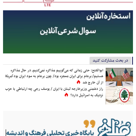
در بحث مشارکت کنید
ابوالفتح: حتی زمانی که می‌گوییم مذاکره نمی‌کنیم، در حال مذاکره
هستیم/ برجام برای ایران معجزه بود/ چون برجام به سود ایران بود آمریکا
از آن خارج شد
راز دشمنی وزیرخارجه لبنان با ایران / یوسف رجی چه ارتباطی با حزب
نزدیک به اسرائیل دارد؟