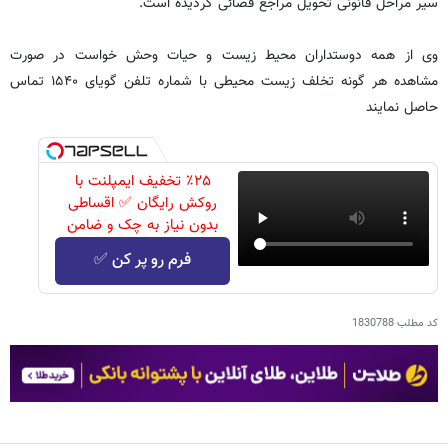
سیر مراحل قانونی تحویل مراجع قضائی گردیده است.
وی از همه دوستداران محیط زیست و حیات وحش خواست در صورت
مشاهده هر گونه تخلف زیست محیطی با شماره تلفن گویای ۱۵۴۰ تماس
حاصل نمایند
٪۲۵ تخفیف ایمپلنت با
روکش رایگان ✅ اقساطی
بدون نیاز به چک و ضامن
فرم رو پر کن ✅
کد مطلب
1830788