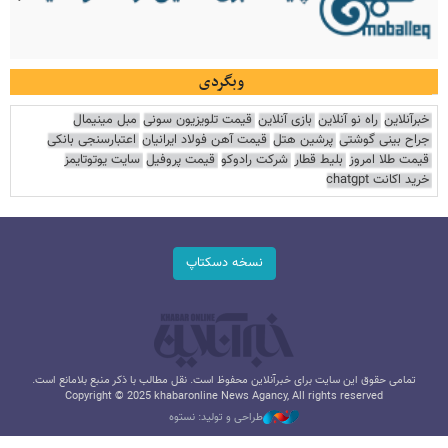
وبگردی
خبرآنلاین
راه نو آنلاین
بازی آنلاین
قیمت تلویزیون سونی
مبل مینیمال
جراح بینی گوشتی
پرشین هتل
قیمت آهن فولاد ایرانیان
اعتبارسنجی بانکی
قیمت طلا امروز
بلیط قطار
شرکت رادوکو
قیمت پروفیل
سایت یوتوتایمز
خرید اکانت chatgpt
نسخه دسکتاپ
تمامی حقوق این سایت برای خبرآنلاین محفوظ است. نقل مطالب با ذکر منبع بلامانع است.
Copyright © 2025 khabaronline News Agancy, All rights reserved
طراحی و تولید: نستوه