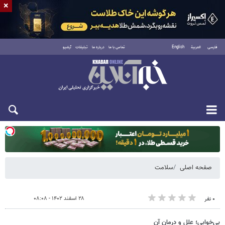
×
فارسی
العربية
English
تماس با ما
درباره ما
تبلیغات
آرشیو
یکشنبه ۱۸ مرداد ۱۴۰۵
صفحه اصلی
سلامت
۲۸ اسفند ۱۴۰۲ - ۰۸:۰۸
۰ نفر
بی‌خوابی؛ علل و درمان آن