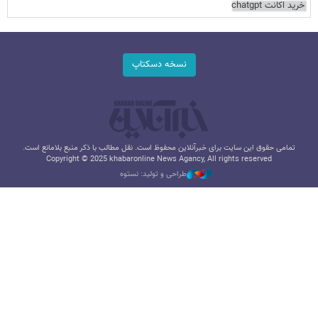
خرید اکانت chatgpt
نسخه دسکتاپ
تمامی حقوق این سایت برای خبرآنلاین محفوظ است. نقل مطالب با ذکر منبع بلامانع است.
Copyright © 2025 khabaronline News Agancy, All rights reserved
طراحی و تولید: نستوه