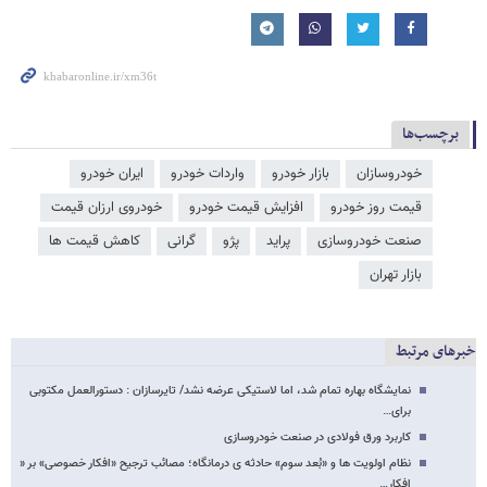
برچسب‌ها
خودروسازان
بازار خودرو
واردات خودرو
ایران خودرو
قیمت روز خودرو
افزایش قیمت خودرو
خودروی ارزان قیمت
صنعت خودروسازی
پراید
پژو
گرانی
کاهش قیمت ها
بازار تهران
خبرهای مرتبط
نمایشگاه بهاره تمام شد، اما لاستیکی عرضه نشد/ تایرسازان : دستورالعمل مکتوبی
برای…
کاربرد ورق فولادی در صنعت خودروسازی
نظام اولویت ها و «بُعد سوم» حادثه ی درمانگاه؛ مصائب ترجیح «افکار خصوصی» بر «
افکار…