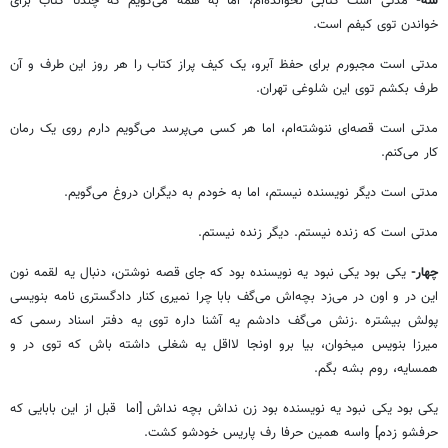
سه-
مدتی‌ است کتابی نخوانده‌ام، اما به همه می‌گویم که چندتا کتاب برای
خواندن توی کیفم است.
مدتی‌ است مجبورم برای حفظ ‌آبرو، یک کیف پراز کتاب را هر روز این طرف و آن
طرف بکشم توی این شلوغی تهران.
مدتی‌ است قصه‌ای ننوشته‌ام، اما هر کسی می‌پرسد می‌گویم دارم روی یک رمان
کار می‌کنم.
مدتی‌ است دیگر نویسنده نیستم، اما به خودم به دیگران دروغ می‌گویم.
مدتی‌ است که زنده نیستم. دیگر زنده نیستم.
چهار-
یکی بود یکی نبود یه نویسنده بود که جای قصه نوشتن، دنبال یه لقمه نون
این در و اون در می‌زد بچه‌‌اش می‌گف بابا چرا نمیری کنار دادگستری نامه بنویسی
پولش بیشتره .زنش می‌گف دادشم یه آشنا داره توی یه دفتر اسناد رسمی که
میرزا بنویس میخوان، بیا برو اونجا لااقل یه شغلی داشته باش که توی در و
همسایه، روم بشه بگم.
یکی بود یکی نبود یه نویسنده بود زن نداش بچه نداش [اما قبل از این بابایی که
حرفشو زدم] واسه‌ همین حرفا رف پاریس خودشو کشت.