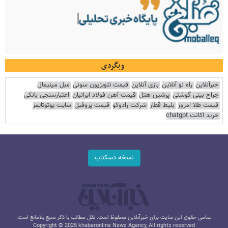
وبگردی
خبرآنلاین
راه نو آنلاین
بازی آنلاین
قیمت تلویزیون سونی
مبل مینیمال
جراح بینی گوشتی
پرشین هتل
قیمت آهن فولاد ایرانیان
اعتبارسنجی بانکی
قیمت طلا امروز
بلیط قطار
شرکت رادوکو
قیمت پروفیل
سایت یوتوتایمز
خرید اکانت chatgpt
نسخه دسکتاپ
تمامی حقوق این سایت برای خبرآنلاین محفوظ است. نقل مطالب با ذکر منبع بلامانع است.
Copyright © 2025 khabaronline News Agancy, All rights reserved