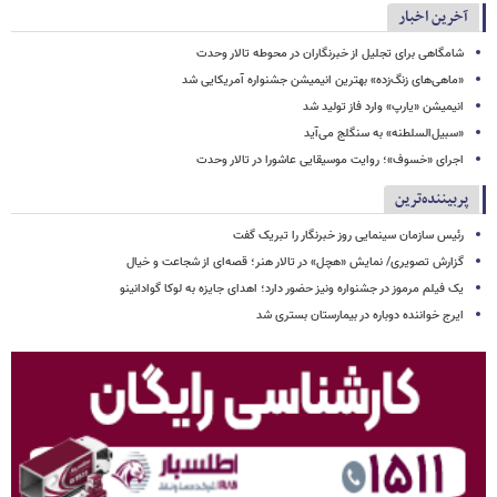
آخرین اخبار
شامگاهی برای تجلیل از خبرنگاران در محوطه تالار وحدت
«ماهی‌های زنگ‌زده» بهترین انیمیشن جشنواره آمریکایی شد
انیمیشن «یارپ» وارد فاز تولید شد
«سبیل‌السلطنه» به سنگلج می‌آید
اجرای «خسوف»؛ روایت موسیقایی عاشورا در تالار وحدت
پربیننده‌ترین
رئیس سازمان سینمایی روز خبرنگار را تبریک گفت
گزارش تصویری/ نمایش «هچل» در تالار هنر؛ قصه‌ای از شجاعت و خیال
یک فیلم مرموز در جشنواره ونیز حضور دارد؛ اهدای جایزه به لوکا گوادانینو
ایرج خواننده دوباره در بیمارستان بستری شد