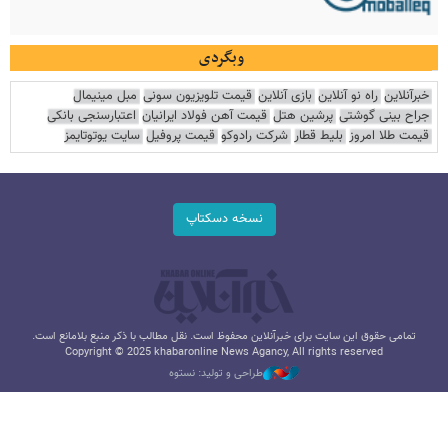
وبگردی
خبرآنلاین
راه نو آنلاین
بازی آنلاین
قیمت تلویزیون سونی
مبل مینیمال
جراح بینی گوشتی
پرشین هتل
قیمت آهن فولاد ایرانیان
اعتبارسنجی بانکی
قیمت طلا امروز
بلیط قطار
شرکت رادوکو
قیمت پروفیل
سایت یوتوتایمز
نسخه دسکتاپ
تمامی حقوق این سایت برای خبرآنلاین محفوظ است. نقل مطالب با ذکر منبع بلامانع است.
Copyright © 2025 khabaronline News Agancy, All rights reserved
طراحی و تولید: نستوه