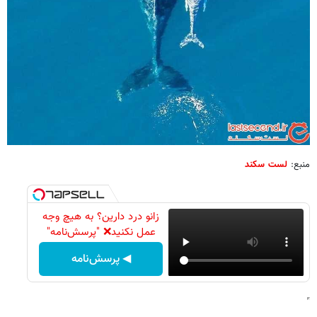
منبع:
لست سکند
زانو درد دارین؟ به هیچ وجه
عمل نکنید❌ "پرسش‌نامه"
◀ پرسش‌نامه