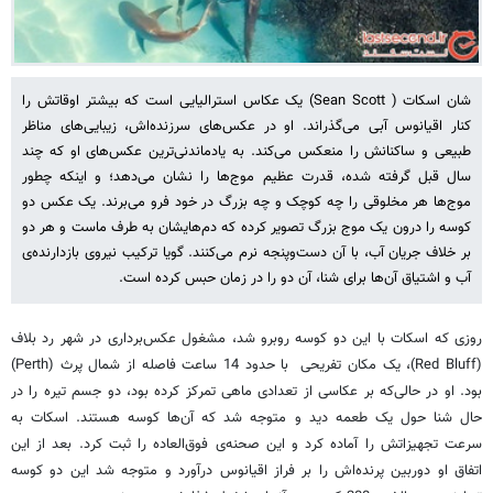
شان اسکات ( Sean Scott) یک عکاس استرالیایی است که بیشتر اوقاتش را
کنار اقیانوس آبی می‌گذراند. او در عکس‌های سرزنده‌اش، زیبایی‌های مناظر
طبیعی و ساکنانش را منعکس می‌کند. به یادماندنی‌ترین عکس‌های او که چند
سال قبل گرفته شده، قدرت عظیم موج‌ها را نشان می‌دهد؛ و اینکه چطور
موج‌ها هر مخلوقی را چه کوچک و چه بزرگ در خود فرو می‌برند. یک عکس دو
کوسه را درون یک موج بزرگ تصویر کرده که دم‌هایشان به طرف ماست و هر دو
بر خلاف جریان آب، با آن دست‌وپنجه نرم می‌کنند. گویا ترکیب نیروی بازدارنده‌ی
آب و اشتیاق آن‌ها برای شنا، آن دو را در زمان حبس کرده است.
روزی که اسکات با این دو کوسه روبرو شد، مشغول عکس‌برداری در شهر رد بلاف
(Red Bluff)، یک مکان تفریحی با حدود 14 ساعت فاصله از شمال پرث (Perth)
بود. او در حالی‌که بر عکاسی از تعدادی ماهی تمرکز کرده بود، دو جسم تیره را در
حال شنا حول یک طعمه دید و متوجه شد که آن‌ها کوسه هستند. اسکات به
سرعت تجهیزاتش را آماده کرد و این صحنه‌ی فوق‌العاده را ثبت کرد. بعد از این
اتفاق او دوربین پرنده‌اش را بر فراز اقیانوس درآورد و متوجه شد این دو کوسه