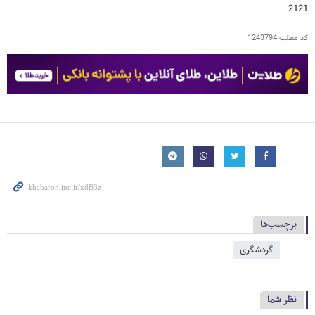
2121
کد مطلب
1243794
برچسب‌ها
گردشگری
نظر شما