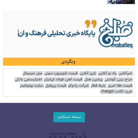
وبگردی
خبرآنلاین
راه نو آنلاین
بازی آنلاین
قیمت تلویزیون سونی
مبل مینیمال
جراح بینی گوشتی
پرشین هتل
قیمت آهن فولاد ایرانیان
اعتبارسنجی بانکی
قیمت طلا امروز
بلیط قطار
شرکت رادوکو
قیمت پروفیل
سایت یوتوتایمز
خرید اکانت chatgpt
نسخه دسکتاپ