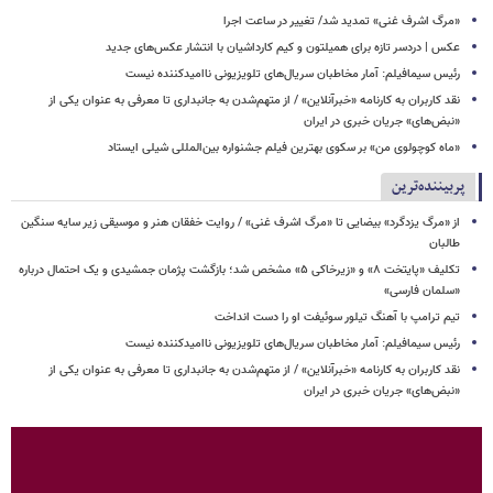
​​​​​​​«مرگ اشرف غنی» تمدید شد/ تغییر در ساعت اجرا
عکس | دردسر تازه برای همیلتون و کیم کارداشیان با انتشار عکس‌های جدید
رئیس سیمافیلم: آمار مخاطبان سریال‌های تلویزیونی ناامیدکننده نیست
نقد کاربران به کارنامه «خبرآنلاین» / از متهم‌شدن به جانبداری تا معرفی به عنوان یکی از
«نبض‌های» جریان خبری در ایران
«ماه کوچولوی من» بر سکوی بهترین فیلم جشنواره بین‌المللی شیلی ایستاد
پربیننده‌ترین
از «مرگ یزدگرد» بیضایی تا «مرگ اشرف غنی» / روایت خفقان هنر و موسیقی زیر سایه سنگین
طالبان
تکلیف «پایتخت ۸» و «زیرخاکی ۵» مشخص شد؛ بازگشت پژمان جمشیدی و یک احتمال درباره
«سلمان فارسی»
تیم ترامپ با آهنگ تیلور سوئیفت او را دست انداخت
رئیس سیمافیلم: آمار مخاطبان سریال‌های تلویزیونی ناامیدکننده نیست
نقد کاربران به کارنامه «خبرآنلاین» / از متهم‌شدن به جانبداری تا معرفی به عنوان یکی از
«نبض‌های» جریان خبری در ایران