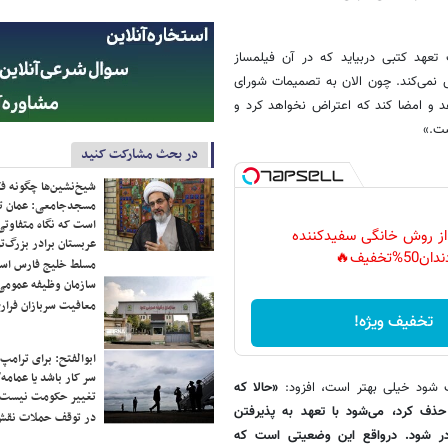
تعهد کتبی دربیاید که در آن فیلمساز
 نمی‌کند. چون الان به تصمیمات شورای
د و امضا کند که اعتراض نخواهد کرد و
ست.»
در بحث مشارکت کنید
شیخ‌نشین‌ها چگونه فک
مسجدجامعی: عمان تن
است که نگاه متفاوتی 
 از روش خانگی سفیدکننده
عربستان برادر بزرگ‌
دان50%تخفیف🔥
مسلط خلیج فارس ا
سازمان وظیفه عمومی 
معافیت سربازان فراری
تخفیف ویژه!
ابوالفتح: برای ترامپ
سر کار باشد یا عمامه/
ف شود خیلی بهتر است، افزود:
«حالا که
تغییر حکومت نیست/ 
حذف کرد، می‌شود با تعهد به پذیرفتن
در توقف حملات نقش
در شود. درواقع این وضعیتی است که