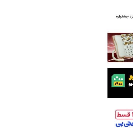
یزه جشنواره