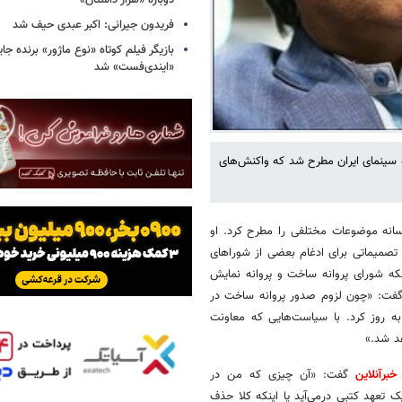
دوباره «هزار داستان»
فریدون جیرانی: اکبر عبدی حیف شد
بازیگر فیلم کوتاه «نوع ماژور» برنده جا
«ایندی‌فست» شد
 سینمای ایران مطرح شد که واکنش‌های
نه موضوعات مختلفی را مطرح کرد. او
صمیماتی برای ادغام بعضی از شوراهای
که شورای پروانه ساخت و پروانه نمایش
فت: «چون لزوم صدور پروانه ساخت در
به روز کرد. با سیاست‌هایی که معاونت
د شد.»
خبرآنلاین
گفت: «آن چیزی که من در
 تعهد کتبی درمی‌آید یا اینکه کلا حذف