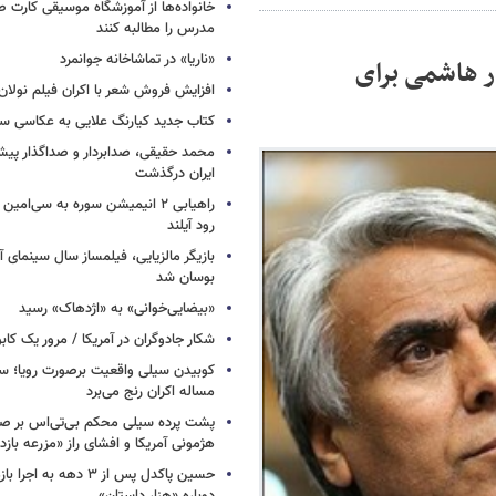
خانواده‌ها از آموزشگاه موسیقی کارت
مدرس را مطالبه کنند
«ناریا» در تماشاخانه جوانمرد
ر هاشمی برای
افزایش فروش شعر با اکران فیلم نولان
کتاب جدید کیارنگ علایی به عکاسی س
محمد حقیقی، صدابردار و صداگذار پ
ایران درگذشت
راهیابی ۲ انیمیشن سوره به سی‌امی
رود آیلند
بازیگر مالزیایی، فیلمساز سال سینمای آ
بوسان شد
«بیضایی‌خوانی» به «اژدهاک» رسید
شکار جادوگران در آمریکا / مرور یک کاب
کوبیدن سیلی واقعیت برصورت رویا؛ سی
مساله اکران رنج می‌برد
پشت پرده سیلی محکم بی‌تی‌اس بر صو
هژمونی آمریکا و افشای راز «مزرعه بازد
حسین پاکدل پس از ۳ دهه به ا