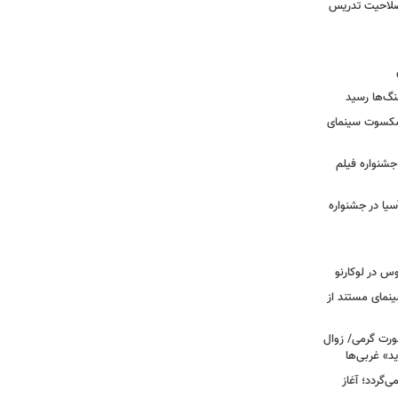
 صلاحیت تدریس
نگ‌ها رسید
یشکسوت سینمای
ن جشنواره فیلم
سیا در جشنواره
وس در لوکارنو
نمای مستند از
رت گرمی/ زوال
ید» غربی‌ها
جرا بازمی‌گردد؛ آغاز