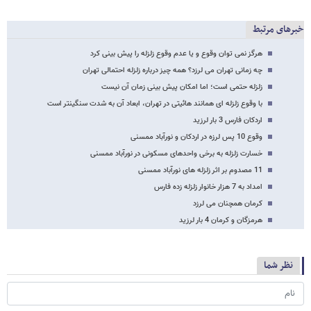
خبرهای مرتبط
هرگز نمی توان وقوع و یا عدم وقوع زلزله را پیش بینی کرد
چه زمانی تهران می لرزد؟ همه چیز درباره زلزله احتمالی تهران
زلزله حتمی است؛ اما امکان پیش بینی زمان آن نیست
با وقوع زلزله ای همانند هائیتی در تهران، ابعاد آن به شدت سنگینتر است
اردکان فارس 3 بار لرزید
وقوع 10 پس لرزه در اردکان و نورآباد ممسنی
خسارت زلزله به برخی واحدهای مسکونی در نورآباد ممسنی
11 مصدوم بر اثر زلزله های نورآباد ممسنی
امداد به 7 هزار خانوار زلزله زده فارس
کرمان همچنان می لرزد
هرمزگان و کرمان 4 بار لرزید
نظر شما