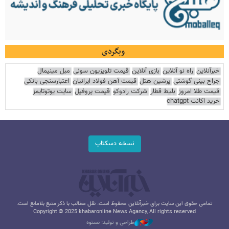
وبگردی
خبرآنلاین
راه نو آنلاین
بازی آنلاین
قیمت تلویزیون سونی
مبل مینیمال
جراح بینی گوشتی
پرشین هتل
قیمت آهن فولاد ایرانیان
اعتبارسنجی بانکی
قیمت طلا امروز
بلیط قطار
شرکت رادوکو
قیمت پروفیل
سایت یوتوتایمز
خرید اکانت chatgpt
نسخه دسکتاپ
تمامی حقوق این سایت برای خبرآنلاین محفوظ است. نقل مطالب با ذکر منبع بلامانع است.
Copyright © 2025 khabaronline News Agancy, All rights reserved
طراحی و تولید: نستوه