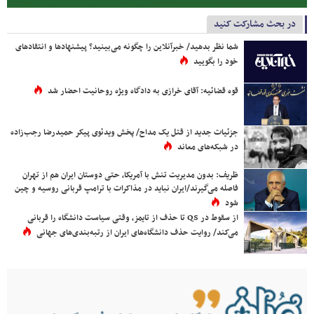
در بحث مشارکت کنید
شما نظر بدهید/ خبرآنلاین را چگونه می‌بینید؟ پیشنهادها و انتقادهای
خود را بگویید
قوه قضائیه: آقای خرازی به دادگاه ویژه روحانیت احضار شد
جزئیات جدید از قتل یک مداح/ پخش ویدئوی پیکر حمیدرضا رجب‌زاده
در شبکه‌های معاند
ظریف: بدون مدیریت تنش با آمریکا، حتی دوستان ایران هم از تهران
فاصله می‌گیرند/ایران نباید در مذاکرات با ترامپ قربانی روسیه و چین
شود
از سقوط در QS تا حذف از تایمز، وقتی سیاست دانشگاه را قربانی
می‌کند/ روایت حذف دانشگاه‌های ایران از رتبه‌بندی‌های جهانی