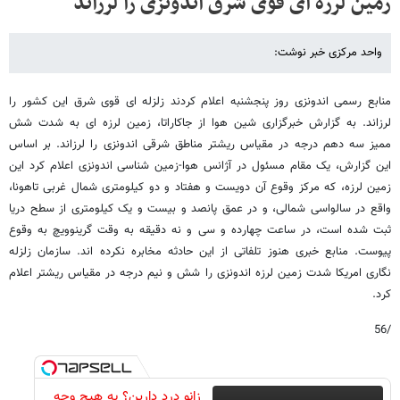
زمین لرزه ای قوی شرق اندونزی را لرزاند
واحد مرکزی خبر نوشت:
منابع رسمی اندونزی روز پنجشنبه اعلام کردند زلزله ای قوی شرق این کشور را
لرزاند. به گزارش خبرگزاری شین هوا از جاکاراتا، زمین لرزه ای به شدت شش
ممیز سه دهم درجه در مقیاس ریشتر مناطق شرقی اندونزی را لرزاند. بر اساس
این گزارش، یک مقام مسئول در آژانس هوا-زمین شناسی اندونزی اعلام کرد این
زمین لرزه، که مرکز وقوع آن دویست و هفتاد و دو کیلومتری شمال غربی تاهونا،
واقع در سالواسی شمالی، و در عمق پانصد و بیست و یک کیلومتری از سطح دریا
ثبت شده است، در ساعت چهارده و سی و نه دقیقه به وقت گرینوویچ به وقوع
پیوست. منابع خبری هنوز تلفاتی از این حادثه مخابره نکرده اند. سازمان زلزله
نگاری امریکا شدت زمین لرزه اندونزی را شش و نیم درجه در مقیاس ریشتر اعلام
کرد.
/56
زانو درد دارین؟ به هیچ وجه