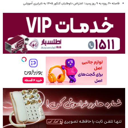
فاصله ۲۰ روزه به ۹ روز رسید؛ اعتراض داوطلبان کنکور ۱۴۰۵ به نابرابری آموزشی