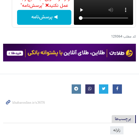
عمل نکنید❌ "پرسش‌نامه"
◀ پرسش‌نامه
کد مطلب
129364
برچسب‌ها
زلزله