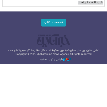
خرید اکانت chatgpt
نسخه دسکتاپ
تمامی حقوق این سایت برای خبرآنلاین محفوظ است. نقل مطالب با ذکر منبع بلامانع است.
Copyright © 2025 khabaronline News Agancy, All rights reserved
طراحی و تولید: نستوه