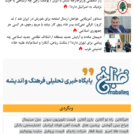
راز دشمنی وزیرخارجه لبنان با ایران / یوسف رجی چه ارتباطی با حزب
نزدیک به اسرائیل دارد؟
سناتور آمریکایی خواهان ارسال اسلحه برای شورش در ایران شد / تد
کروز: فرقی نمی‌کند پسر شاه روی کار بیاید یا مریم رجوی، هر کسی جز
جمهوری اسلامی
«پیمان مکه» و آرایش جدید منطقه / ائتلاف نظامی جدید اسلامی چه
پیامی برای تهران دارد؟ / مثلث ریاض، آنکارا و اسلام‌آباد علیه خلاء
امنیتی غرب
وبگردی
خبرآنلاین
راه نو آنلاین
بازی آنلاین
قیمت تلویزیون سونی
مبل مینیمال
جراح بینی گوشتی
پرشین هتل
قیمت آهن فولاد ایرانیان
اعتبارسنجی بانکی
قیمت طلا امروز
بلیط قطار
شرکت رادوکو
قیمت پروفیل
سایت یوتوتایمز