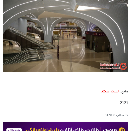
منبع:
لست سکند
2121
کد مطلب
1317008